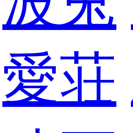
波兎
愛荘