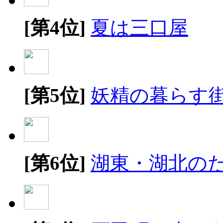
[第4位]
夏は三口屋
[第5位]
妖精の暮らす
[第6位]
湖東・湖北の