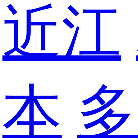
近江
本
多