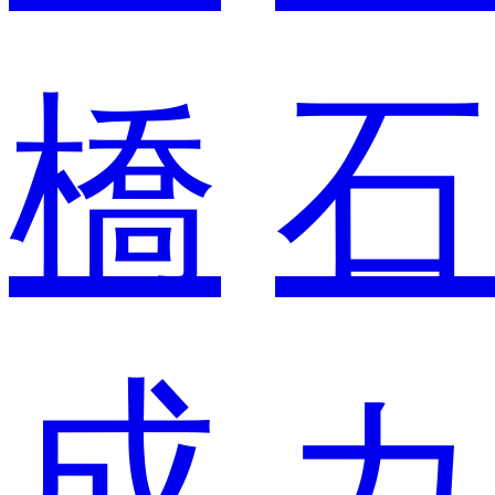
橋
石
成
カ