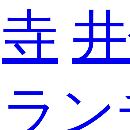
寺
井
ラン