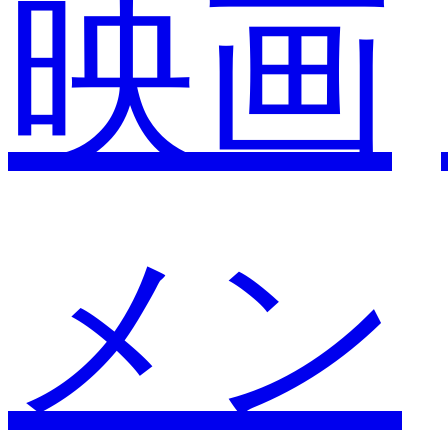
映画
メン