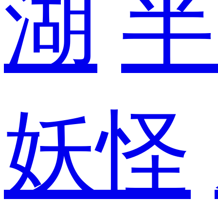
湖
半
妖怪