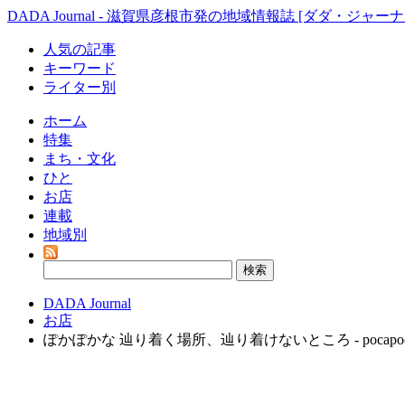
DADA Journal - 滋賀県彦根市発の地域情報誌 [ダダ・ジャーナ
人気の記事
キーワード
ライター別
ホーム
特集
まち・文化
ひと
お店
連載
地域別
DADA Journal
お店
ぽかぽかな 辿り着く場所、辿り着けないところ - pocapo