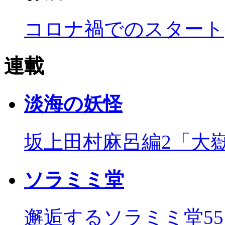
コロナ禍でのスタート
連載
淡海の妖怪
坂上田村麻呂編2「大
ソラミミ堂
邂逅するソラミミ堂5