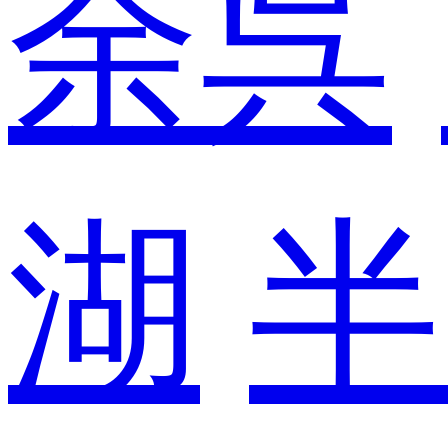
余呉
湖
半