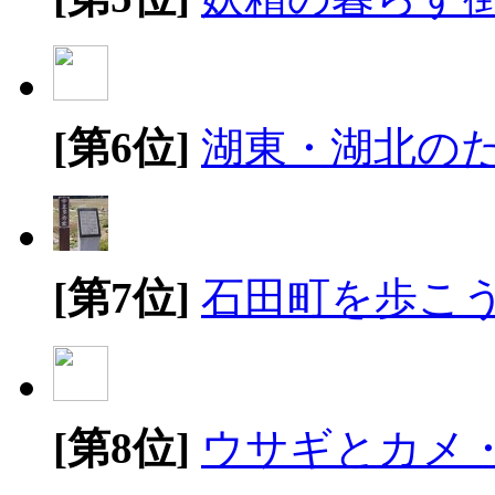
[第6位]
湖東・湖北の
[第7位]
石田町を歩こ
[第8位]
ウサギとカメ