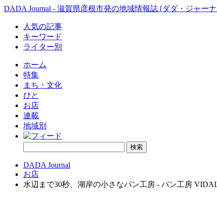
DADA Journal - 滋賀県彦根市発の地域情報誌 [ダダ・ジャーナ
人気の記事
キーワード
ライター別
ホーム
特集
まち・文化
ひと
お店
連載
地域別
DADA Journal
お店
水辺まで30秒、湖岸の小さなパン工房 - パン工房 VIDA