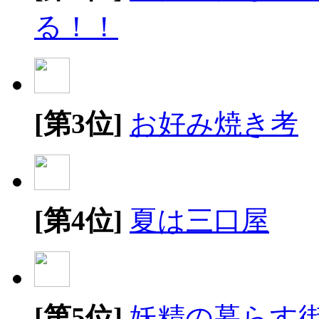
る！！
[第3位]
お好み焼き考
[第4位]
夏は三口屋
[第5位]
妖精の暮らす