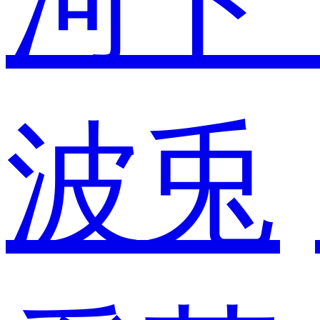
河ド
波兎