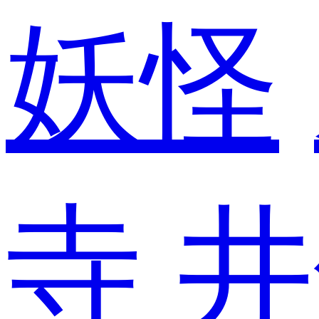
妖怪
寺
井