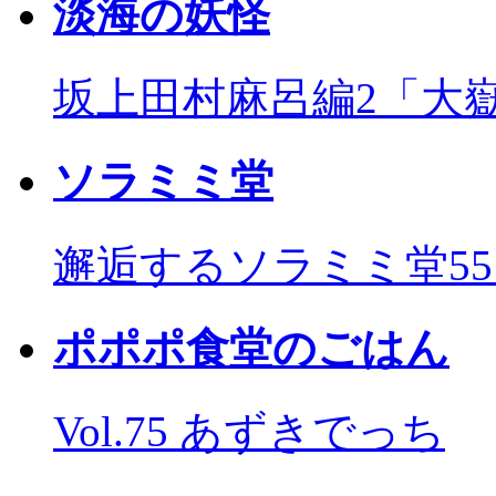
淡海の妖怪
坂上田村麻呂編2「大
ソラミミ堂
邂逅するソラミミ堂5
ポポポ食堂のごはん
Vol.75 あずきでっち