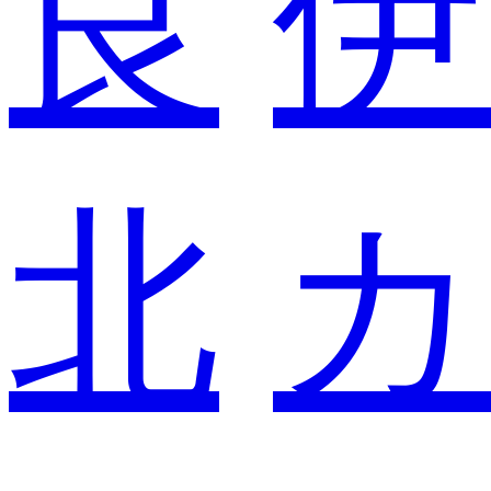
良
伊
北
カ