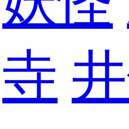
妖怪
寺
井