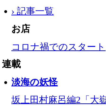
› 記事一覧
お店
コロナ禍でのスタート
連載
淡海の妖怪
坂上田村麻呂編2「大