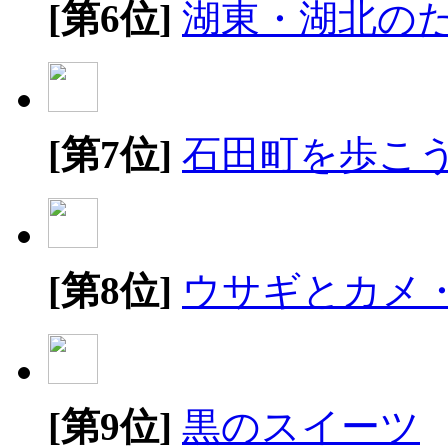
[第6位]
湖東・湖北の
[第7位]
石田町を歩こ
[第8位]
ウサギとカメ
[第9位]
黒のスイーツ