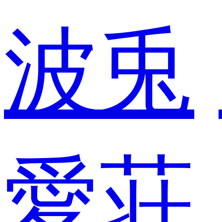
波兎
愛荘