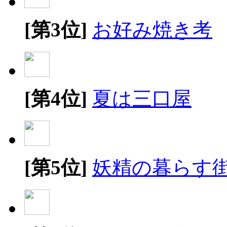
[第3位]
お好み焼き考
[第4位]
夏は三口屋
[第5位]
妖精の暮らす