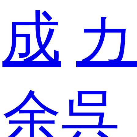
成
カ
余呉