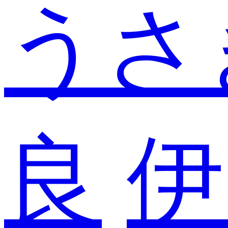
うさ
良
伊