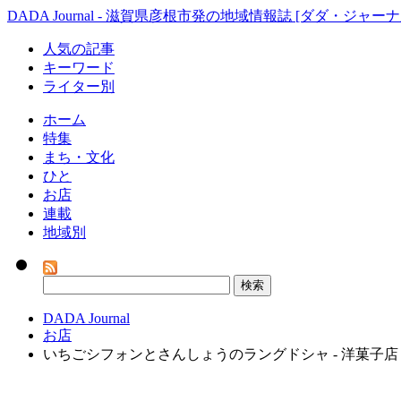
DADA Journal - 滋賀県彦根市発の地域情報誌 [ダダ・ジャーナ
人気の記事
キーワード
ライター別
ホーム
特集
まち・文化
ひと
お店
連載
地域別
DADA Journal
お店
いちごシフォンとさんしょうのラングドシャ - 洋菓子店