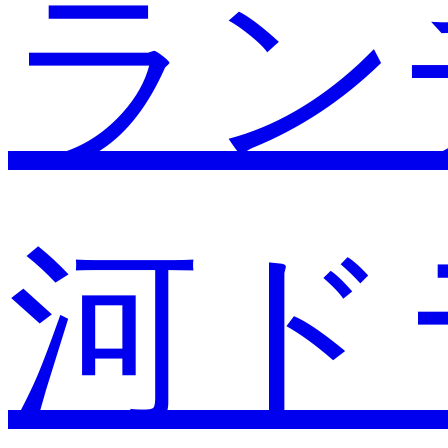
ラン
河ド