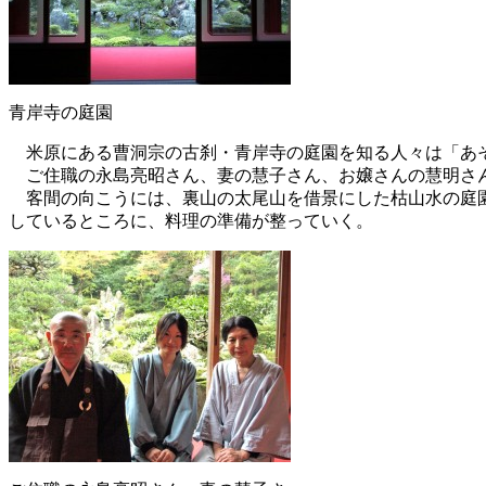
青岸寺の庭園
米原にある曹洞宗の古刹・青岸寺の庭園を知る人々は「あそ
ご住職の永島亮昭さん、妻の慧子さん、お嬢さんの慧明さ
客間の向こうには、裏山の太尾山を借景にした枯山水の庭園
しているところに、料理の準備が整っていく。