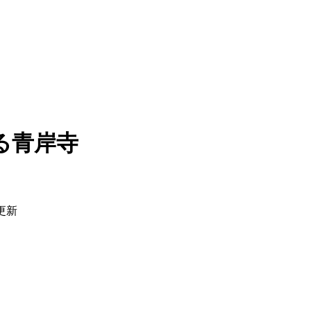
る青岸寺
日更新