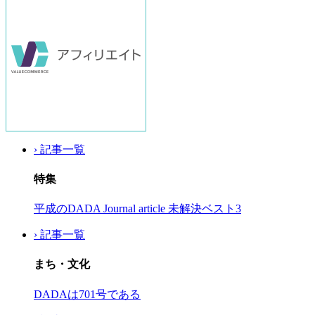
› 記事一覧
特集
平成のDADA Journal article 未解決ベスト3
› 記事一覧
まち・文化
DADAは701号である