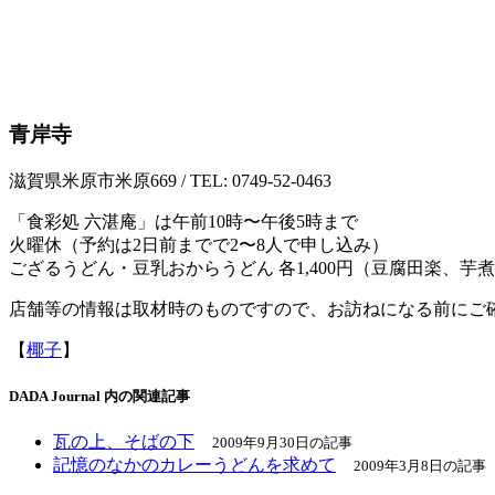
青岸寺
滋賀県米原市米原669 / TEL: 0749-52-0463
「食彩処 六湛庵」は午前10時〜午後5時まで
火曜休（予約は2日前までで2〜8人で申し込み）
ござるうどん・豆乳おからうどん 各1,400円（豆腐田楽、
店舗等の情報は取材時のものですので、お訪ねになる前にご
【
椰子
】
DADA Journal 内の関連記事
瓦の上、そばの下
2009年9月30日の記事
記憶のなかのカレーうどんを求めて
2009年3月8日の記事