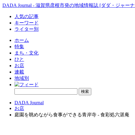
DADA Journal - 滋賀県彦根市発の地域情報誌 [ダダ・ジャーナ
人気の記事
キーワード
ライター別
ホーム
特集
まち・文化
ひと
お店
連載
地域別
DADA Journal
お店
庭園を眺めながら食事ができる青岸寺 - 食彩処六湛庵