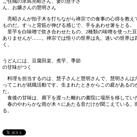
ご住職の永島亮昭さん、妻の慧子さ
ん、お嬢さんの慧明さん
亮昭さんが拍子木を打ちながら禅宗での食事の心得を教えて
ものだ。すっと背筋が伸びる感じで、手をあわせ箸をとる。
里芋を白味噌で炊き合わせたもの、2種類の味噌を使った豆
ありませんが……。禅宗では悟りの世界は丸、迷いの世界は
く。
うどんには、豆腐田楽、煮芋、季節
の甘味がつく
料理を担当するのは、慧子さんと慧明さんで、慧明さんは六
ってこれが就職活動です。生まれたときからこの庭があるの
た。
食後の甘味は、廊下を渡った離れの書院に場所を移していた
春のやわらかな雨が木々にあたる音だけが聞こえている。雨
る。