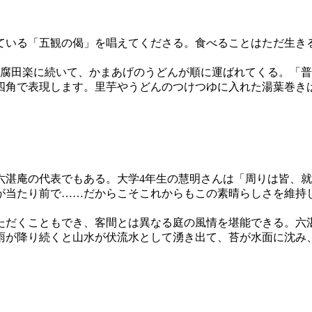
いる「五観の偈」を唱えてくださる。食べることはただ生き
腐田楽に続いて、かまあげのうどんが順に運ばれてくる。「普
四角で表現します。里芋やうどんのつけつゆに入れた湯葉巻き
湛庵の代表でもある。大学4年生の慧明さんは「周りは皆、就
が当たり前で……だからこそこれからもこの素晴らしさを維持
だくこともでき、客間とは異なる庭の風情を堪能できる。六
が降り続くと山水が伏流水として湧き出て、苔が水面に沈み