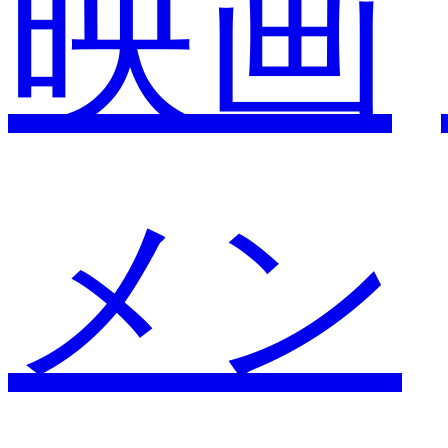
映画
メン