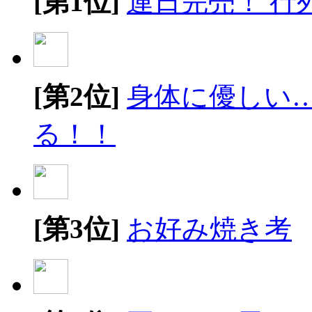
[第1位]
連日完売！ 行
[第2位]
身体に優しい
る！！
[第3位]
お好み焼き考