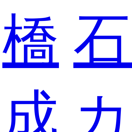
橋
石
成
カ