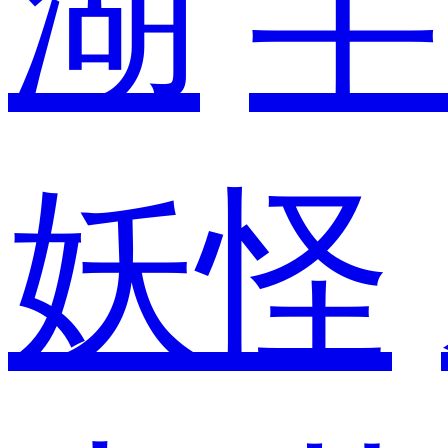
湖
半
妖怪