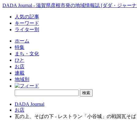
DADA Journal - 滋賀県彦根市発の地域情報誌 [ダダ・ジャーナ
人気の記事
キーワード
ライター別
ホーム
特集
まち・文化
ひと
お店
連載
地域別
DADA Journal
お店
瓦の上、そばの下 - レストラン「小谷城」の戦国瓦そば