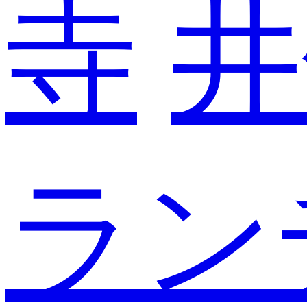
寺
井
ラン