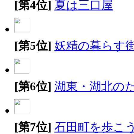
[第4位]
夏は三口屋
[第5位]
妖精の暮らす
[第6位]
湖東・湖北の
[第7位]
石田町を歩こ