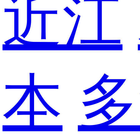
近江
本
多