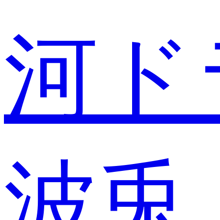
河ド
波兎