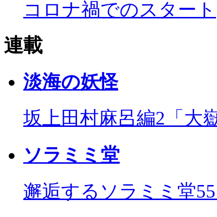
コロナ禍でのスタート
連載
淡海の妖怪
坂上田村麻呂編2「大
ソラミミ堂
邂逅するソラミミ堂5