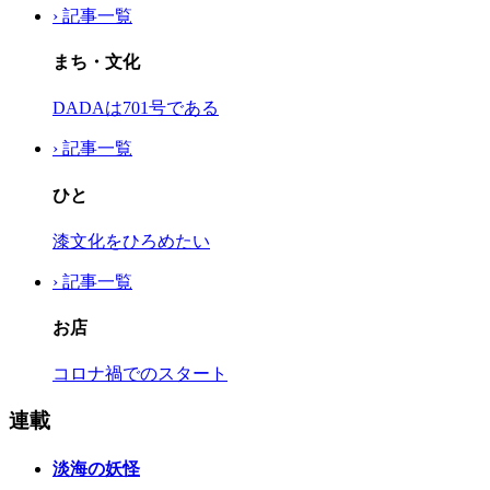
› 記事一覧
まち・文化
DADAは701号である
› 記事一覧
ひと
漆文化をひろめたい
› 記事一覧
お店
コロナ禍でのスタート
連載
淡海の妖怪