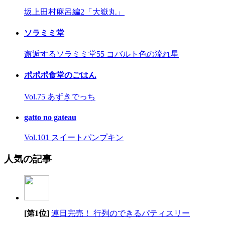
坂上田村麻呂編2「大嶽丸」
ソラミミ堂
邂逅するソラミミ堂55 コバルト色の流れ星
ポポポ食堂のごはん
Vol.75 あずきでっち
gatto no gateau
Vol.101 スイートパンプキン
人気の記事
[第1位]
連日完売！ 行列のできるパティスリー