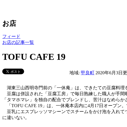
お店
フィード
お店の記事一覧
TOFU CAFE 19
地域:
甲良町
2020年6月3日
湖東三山西明寺門前の「一休庵」は、できたての豆腐料理を堪
豆腐は併設された「豆腐工房」で毎日熟練した職人が手間暇
「タマホマレ」を独自の配合でブレンドし、苦汁はなめらか
「TOFU CAFE 19」は、一休庵本店内に4月17日オー
豆乳にエスプレッソマシーンでスチームをかけ泡を入れてつく
に違いない。