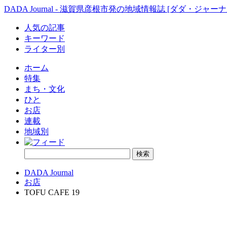
DADA Journal - 滋賀県彦根市発の地域情報誌 [ダダ・ジャーナ
人気の記事
キーワード
ライター別
ホーム
特集
まち・文化
ひと
お店
連載
地域別
DADA Journal
お店
TOFU CAFE 19