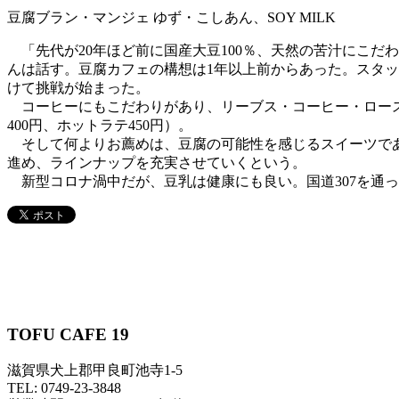
豆腐ブラン・マンジェ ゆず・こしあん、SOY MILK
「先代が20年ほど前に国産大豆100％、天然の苦汁にこだ
んは話す。豆腐カフェの構想は1年以上前からあった。スタッフ
けて挑戦が始まった。
コーヒーにもこだわりがあり、リーブス・コーヒー・ロースタ
400円、ホットラテ450円）。
そして何よりお薦めは、豆腐の可能性を感じるスイーツである
進め、ラインナップを充実させていくという。
新型コロナ渦中だが、豆乳は健康にも良い。国道307を通
TOFU CAFE 19
滋賀県犬上郡甲良町池寺1-5
TEL: 0749-23-3848