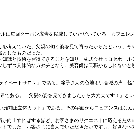
ーナルに毎回クーポン広告を掲載していただいている「カフェレ
を考えていた。父親の働く姿を見て育ったからだという。そ
然としたものだった。
と技術を習得できることを知り、株式会社ヒロセホールディングス（
つ具体的なカタチとなり、美容師は天職かもしれないと思うようにな
プライベートサロン」である。範子さんの心地よい音域の声、慌
業界である。「父親の姿を見てきましたから大丈夫です！」と
「小顔補正立体カット」である。その字面からニュアンスはなん
が向上すればするほど、お客さまのリクエストに応えるため
ットでした。お客さまに喜んでいただきたいですし、好きなヘ