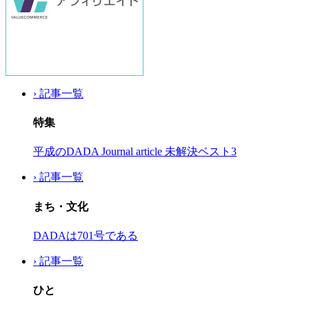
› 記事一覧
特集
平成のDADA Journal article 未解決ベスト3
› 記事一覧
まち・文化
DADAは701号である
› 記事一覧
ひと