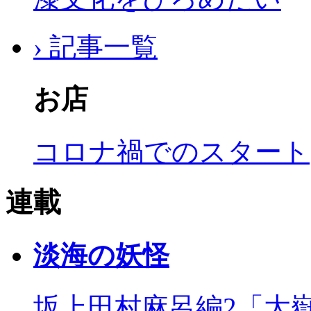
› 記事一覧
お店
コロナ禍でのスタート
連載
淡海の妖怪
坂上田村麻呂編2「大