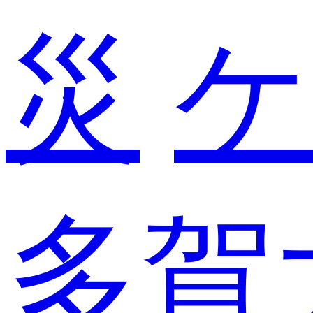
災
ケ
多賀