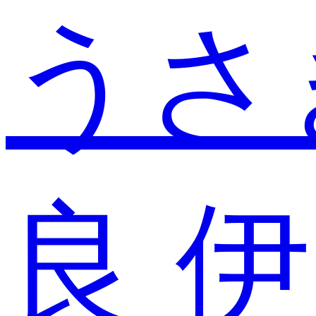
うさ
良
伊