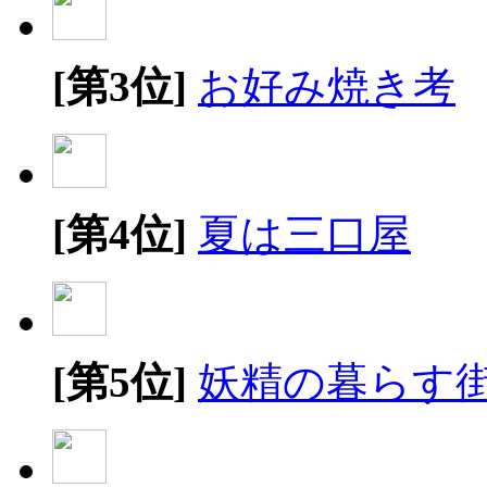
[第3位]
お好み焼き考
[第4位]
夏は三口屋
[第5位]
妖精の暮らす