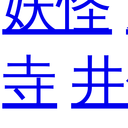
妖怪
寺
井