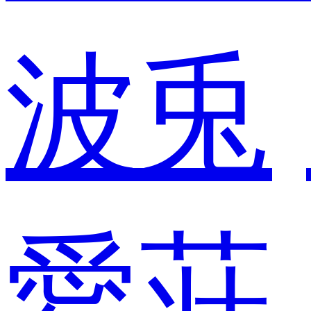
波兎
愛荘