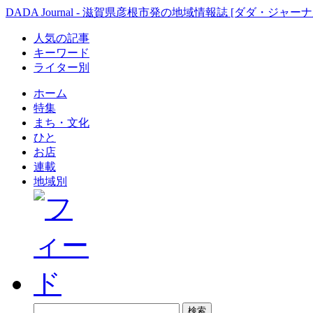
DADA Journal - 滋賀県彦根市発の地域情報誌 [ダダ・ジャーナ
人気の記事
キーワード
ライター別
ホーム
特集
まち・文化
ひと
お店
連載
地域別