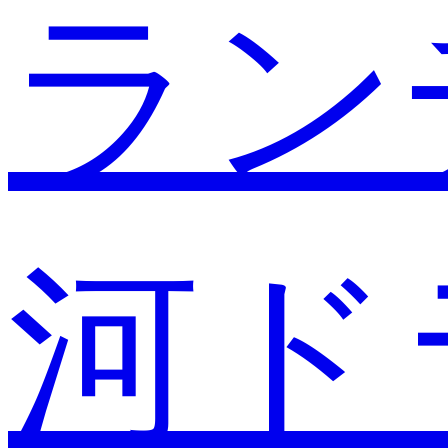
ラン
河ド