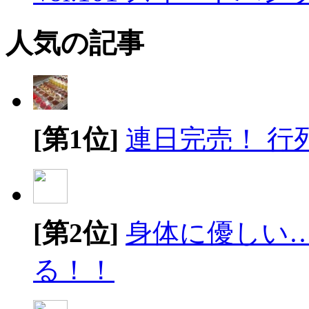
人気の記事
[第1位]
連日完売！ 行
[第2位]
身体に優しい
る！！