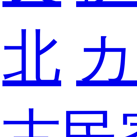
北
カ
古民