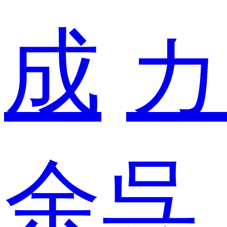
成
カ
余呉