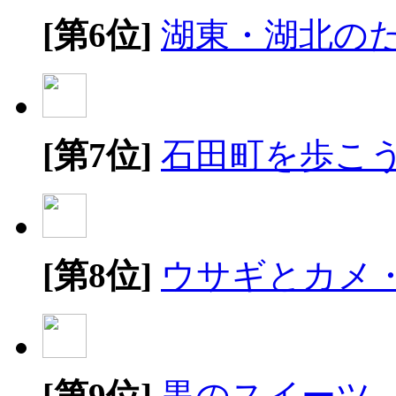
[第6位]
湖東・湖北の
[第7位]
石田町を歩こ
[第8位]
ウサギとカメ
[第9位]
黒のスイーツ