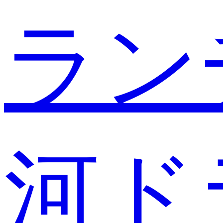
ラン
河ド