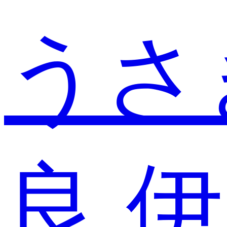
うさ
良
伊