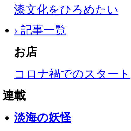
漆文化をひろめたい
› 記事一覧
お店
コロナ禍でのスタート
連載
淡海の妖怪