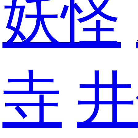
妖怪
寺
井