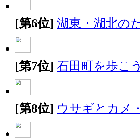
[第6位]
湖東・湖北の
[第7位]
石田町を歩こ
[第8位]
ウサギとカメ