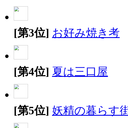
[第3位]
お好み焼き考
[第4位]
夏は三口屋
[第5位]
妖精の暮らす