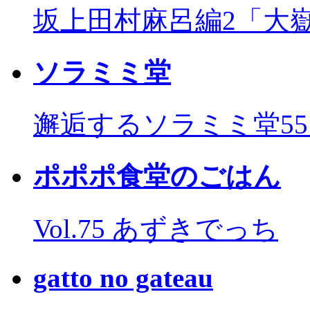
坂上田村麻呂編2「大
ソラミミ堂
邂逅するソラミミ堂5
ポポポ食堂のごはん
Vol.75 あずきでっち
gatto no gateau