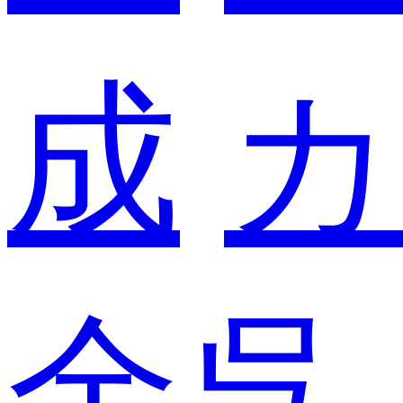
成
カ
余呉