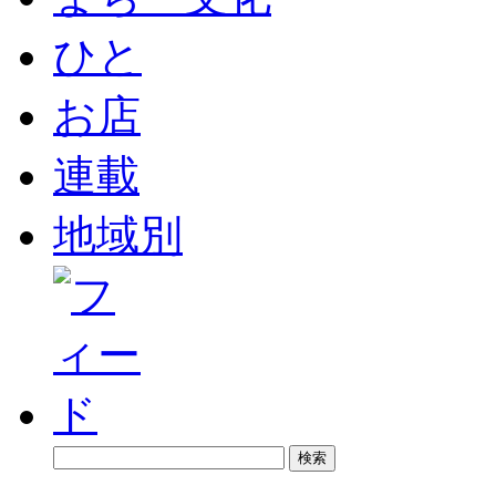
ひと
お店
連載
地域別