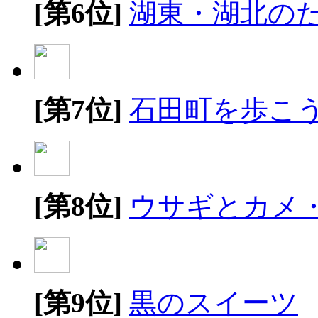
[第6位]
湖東・湖北の
[第7位]
石田町を歩こ
[第8位]
ウサギとカメ
[第9位]
黒のスイーツ