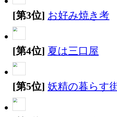
[第3位]
お好み焼き考
[第4位]
夏は三口屋
[第5位]
妖精の暮らす