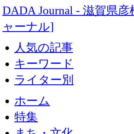
DADA Journal - 
ャーナル]
人気の記事
キーワード
ライター別
ホーム
特集
まち・文化