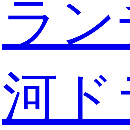
ラン
河ド