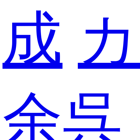
成
カ
余呉