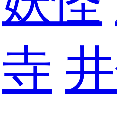
妖怪
寺
井