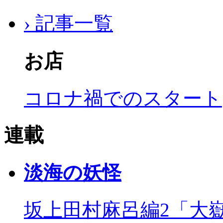
› 記事一覧
お店
コロナ禍でのスタート
連載
淡海の妖怪
坂上田村麻呂編2「大