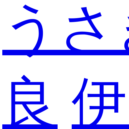
うさ
良
伊