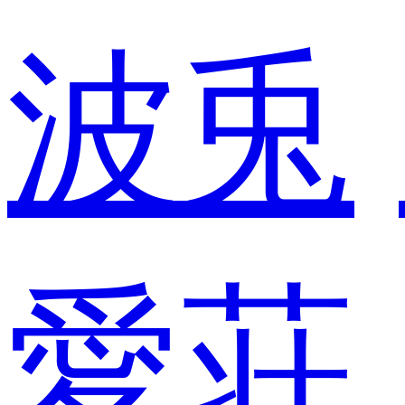
波兎
愛荘