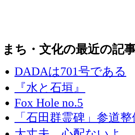
まち・文化の最近の記
DADAは701号である
『水と石垣』
Fox Hole no.5
「石田群霊碑」参道整
大丈夫、心配ないよ