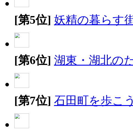
[第5位]
妖精の暮らす
[第6位]
湖東・湖北の
[第7位]
石田町を歩こ