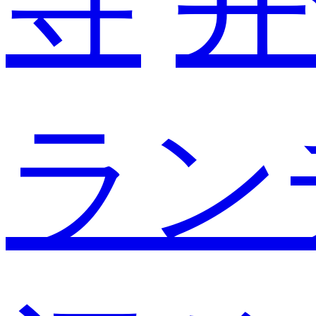
寺
井
ラン