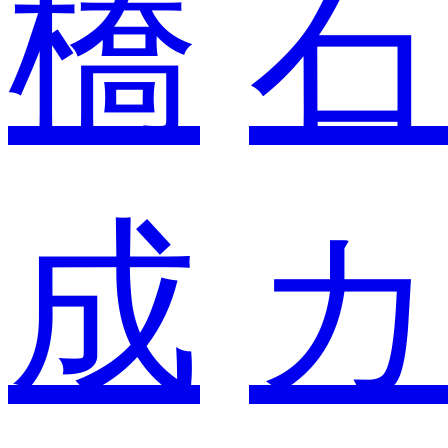
橋
石
成
カ