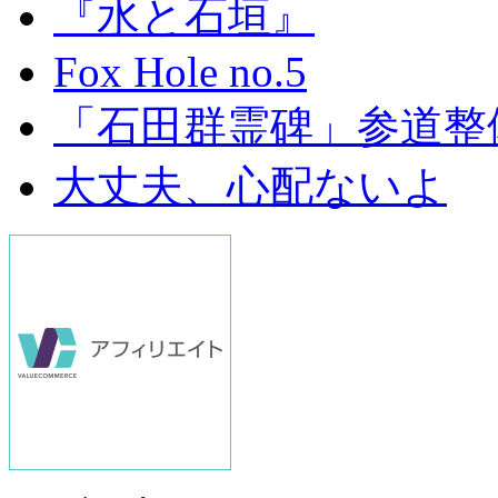
『水と石垣』
Fox Hole no.5
「石田群霊碑」参道整
大丈夫、心配ないよ