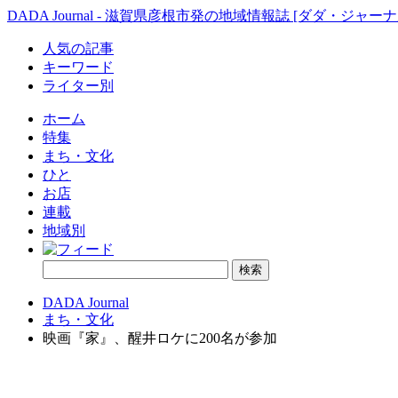
DADA Journal - 滋賀県彦根市発の地域情報誌 [ダダ・ジャーナ
人気の記事
キーワード
ライター別
ホーム
特集
まち・文化
ひと
お店
連載
地域別
DADA Journal
まち・文化
映画『家』、醒井ロケに200名が参加