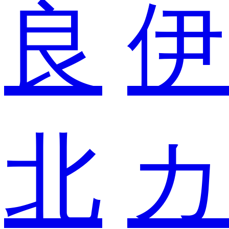
良
伊
北
カ