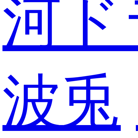
河ド
波兎