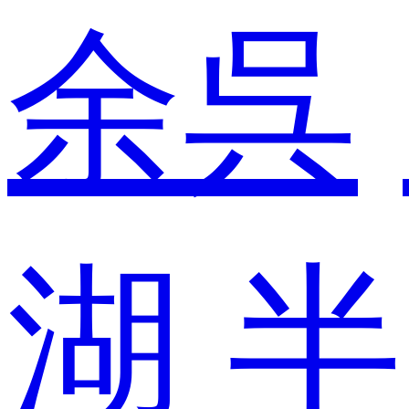
余呉
湖
半