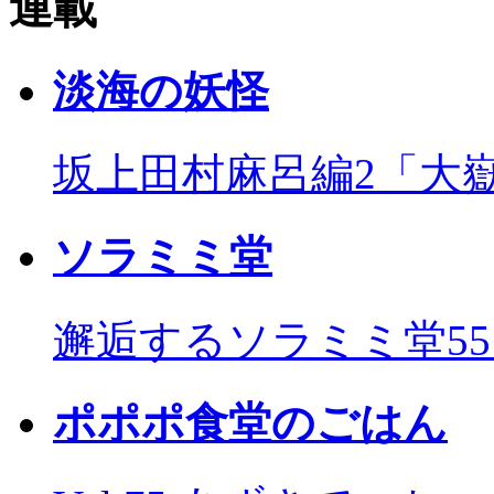
連載
淡海の妖怪
坂上田村麻呂編2「大
ソラミミ堂
邂逅するソラミミ堂5
ポポポ食堂のごはん