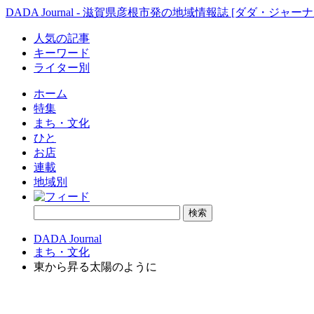
DADA Journal - 滋賀県彦根市発の地域情報誌 [ダダ・ジャーナ
人気の記事
キーワード
ライター別
ホーム
特集
まち・文化
ひと
お店
連載
地域別
DADA Journal
まち・文化
東から昇る太陽のように