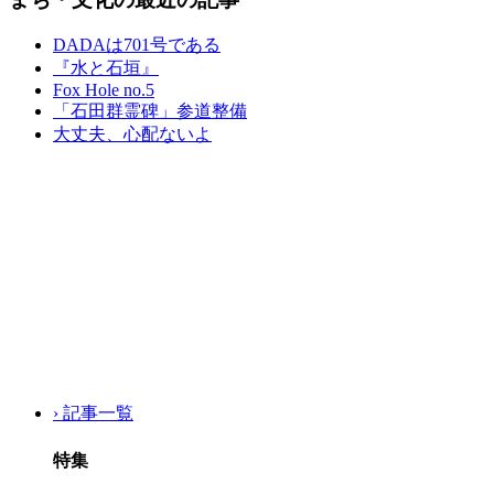
DADAは701号である
『水と石垣』
Fox Hole no.5
「石田群霊碑」参道整備
大丈夫、心配ないよ
› 記事一覧
特集