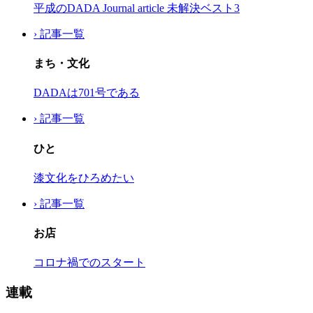
平成のDADA Journal article 未解決ベスト3
› 記事一覧
まち・文化
DADAは701号である
› 記事一覧
ひと
漆文化をひろめたい
› 記事一覧
お店
コロナ禍でのスタート
連載