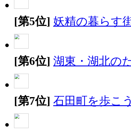
[第5位]
妖精の暮らす
[第6位]
湖東・湖北の
[第7位]
石田町を歩こ