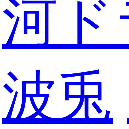
河ド
波兎