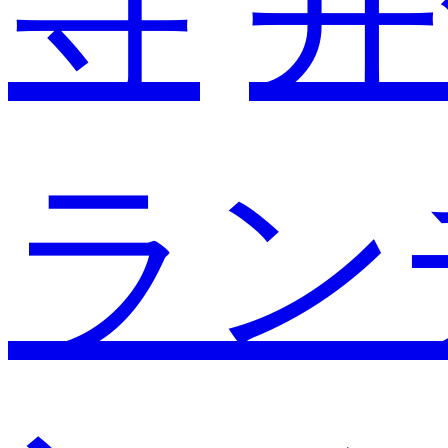
寺
井
ラン