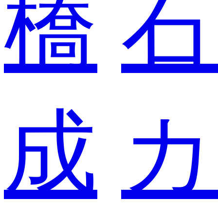
橋
石
成
カ