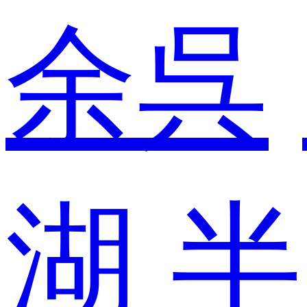
余呉
湖
半