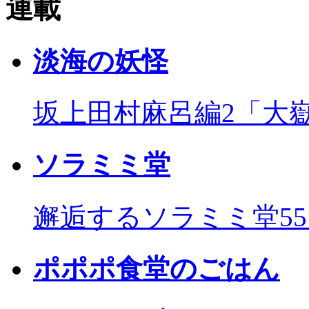
連載
淡海の妖怪
坂上田村麻呂編2「大
ソラミミ堂
邂逅するソラミミ堂5
ポポポ食堂のごはん