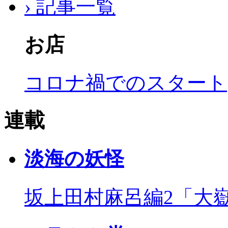
› 記事一覧
お店
コロナ禍でのスタート
連載
淡海の妖怪
坂上田村麻呂編2「大