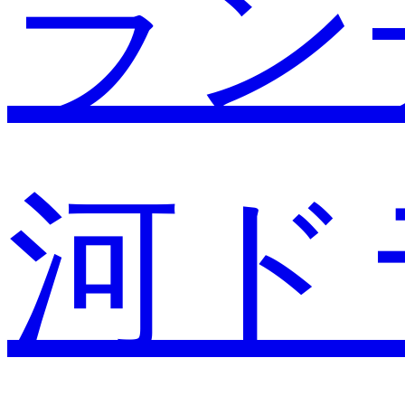
ラン
河ド