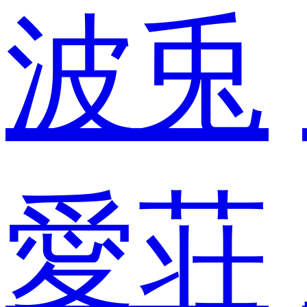
波兎
愛荘