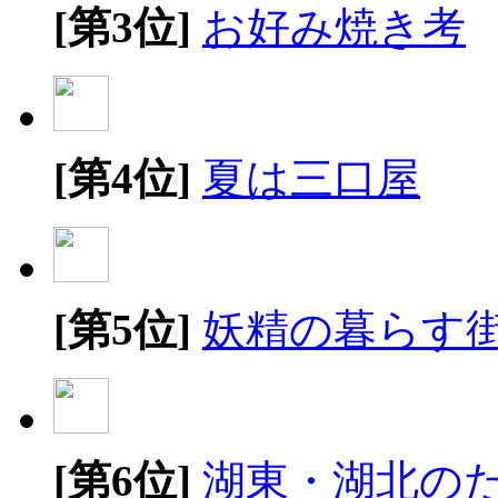
[第3位]
お好み焼き考
[第4位]
夏は三口屋
[第5位]
妖精の暮らす
[第6位]
湖東・湖北の