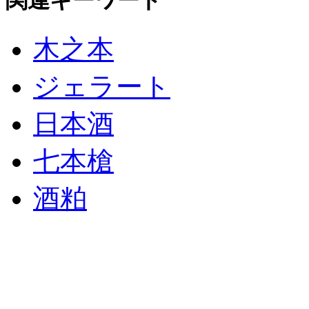
木之本
ジェラート
日本酒
七本槍
酒粕