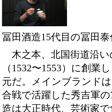
冨田酒造15代目の冨田泰
木之本、北国街道沿い
（1532〜1553）に創
元だ。メインブランドは
合戦で活躍した秀吉軍の
造は大正時代、芸術家で