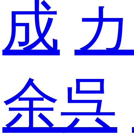
成
カ
余呉