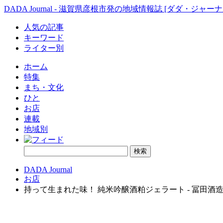
DADA Journal - 滋賀県彦根市発の地域情報誌 [ダダ・ジャーナ
人気の記事
キーワード
ライター別
ホーム
特集
まち・文化
ひと
お店
連載
地域別
DADA Journal
お店
持って生まれた味！ 純米吟醸酒粕ジェラート - 冨田酒