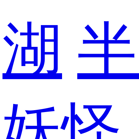
湖
半
妖怪