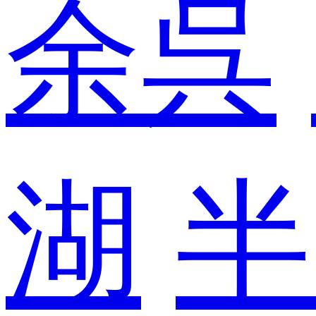
余呉
湖
半