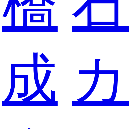
橋
石
成
カ