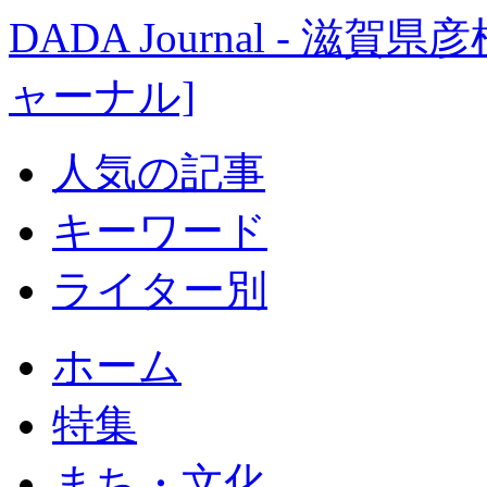
DADA Journal - 
ャーナル]
人気の記事
キーワード
ライター別
ホーム
特集
まち・文化