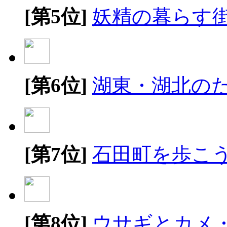
[第5位]
妖精の暮らす
[第6位]
湖東・湖北の
[第7位]
石田町を歩こ
[第8位]
ウサギとカメ