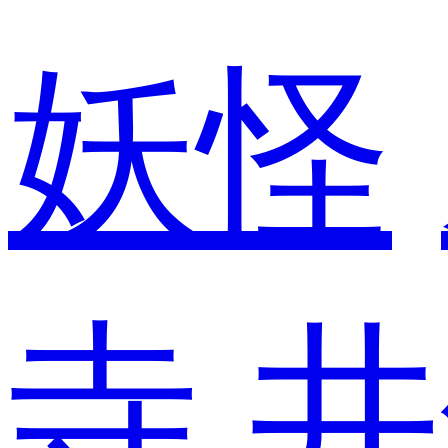
妖怪
寺
井