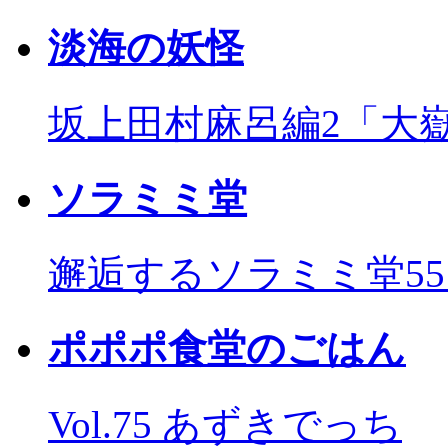
淡海の妖怪
坂上田村麻呂編2「大
ソラミミ堂
邂逅するソラミミ堂5
ポポポ食堂のごはん
Vol.75 あずきでっち