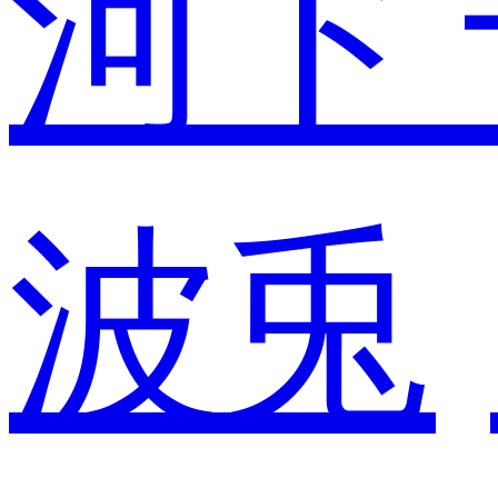
河ド
波兎