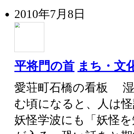
2010年7月8日
平将門の首
まち・文
愛荘町石橋の看板 湿
む頃になると、人は怪
妖怪学波にも「妖怪を