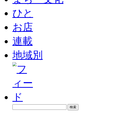
ひと
お店
連載
地域別