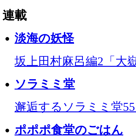
連載
淡海の妖怪
坂上田村麻呂編2「大
ソラミミ堂
邂逅するソラミミ堂5
ポポポ食堂のごはん