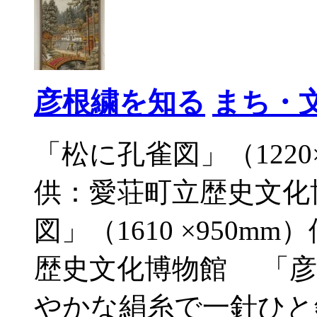
彦根繍を知る
まち・
「松に孔雀図」（1220
供：愛荘町立歴史文化
図」（1610 ×950
歴史文化博物館 「彦
やかな絹糸で一針ひと