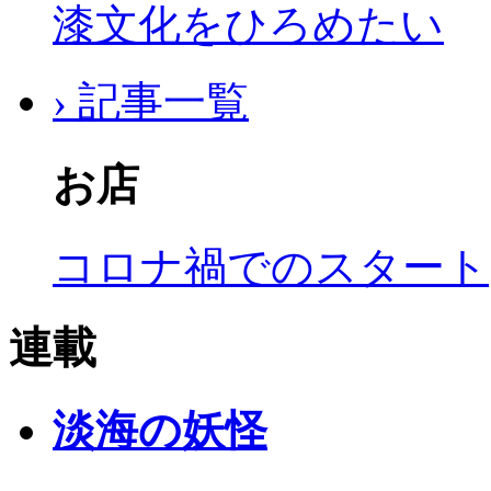
漆文化をひろめたい
› 記事一覧
お店
コロナ禍でのスタート
連載
淡海の妖怪