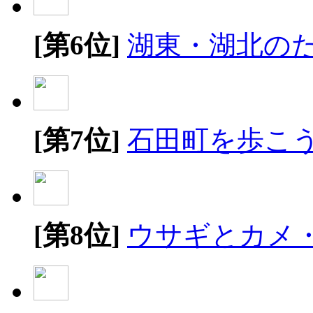
[第6位]
湖東・湖北の
[第7位]
石田町を歩こ
[第8位]
ウサギとカメ