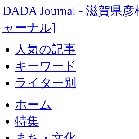
DADA Journal - 
ャーナル]
人気の記事
キーワード
ライター別
ホーム
特集
まち・文化