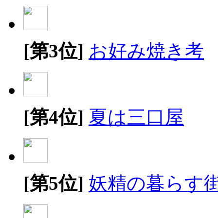
[第3位]
お好み焼き考
[第4位]
夏は三口屋
[第5位]
妖精の暮らす