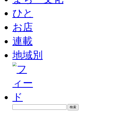
ひと
お店
連載
地域別