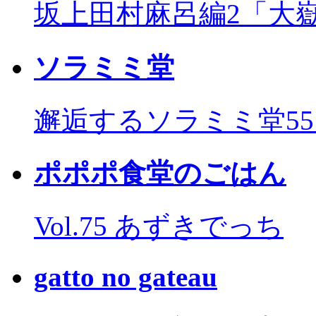
坂上田村麻呂編2「大
ソラミミ堂
邂逅するソラミミ堂5
ポポポ食堂のごはん
Vol.75 あずきでっち
gatto no gateau