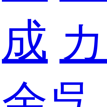
成
カ
余呉