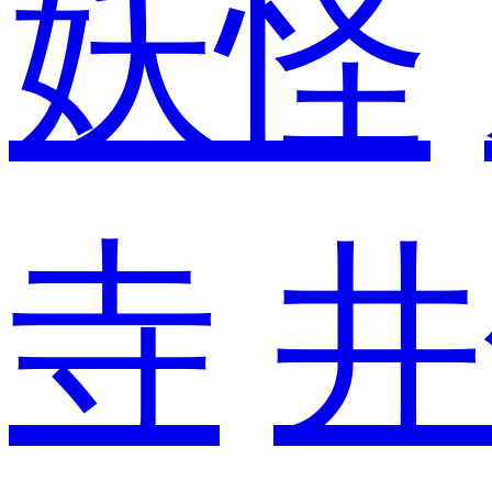
妖怪
寺
井