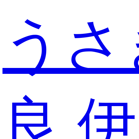
うさ
良
伊