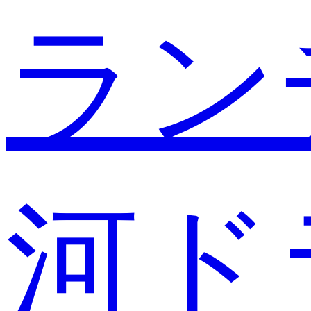
ラン
河ド