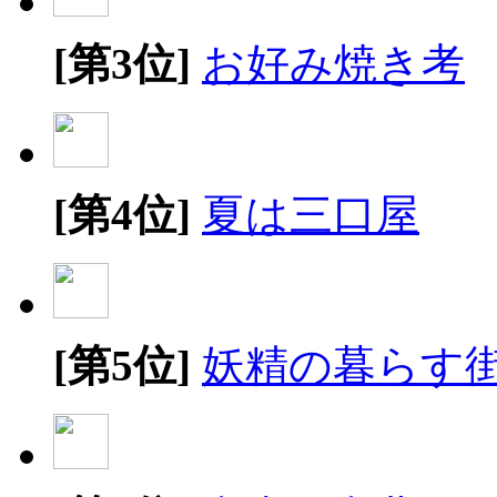
[第3位]
お好み焼き考
[第4位]
夏は三口屋
[第5位]
妖精の暮らす