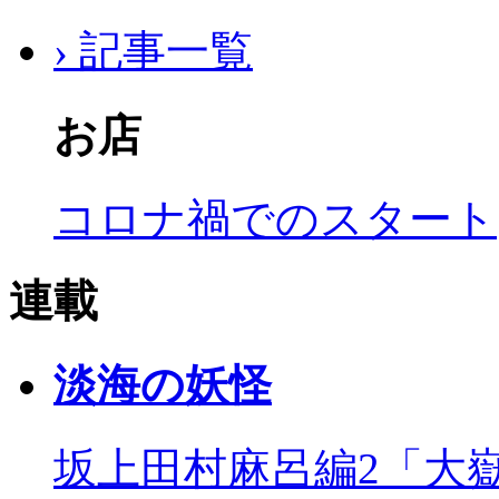
› 記事一覧
お店
コロナ禍でのスタート
連載
淡海の妖怪
坂上田村麻呂編2「大