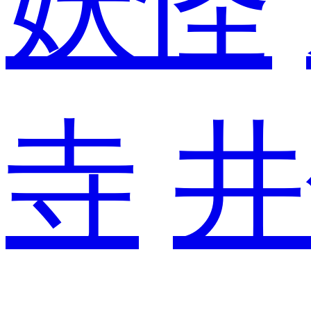
妖怪
寺
井