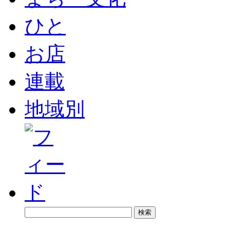
ひと
お店
連載
地域別