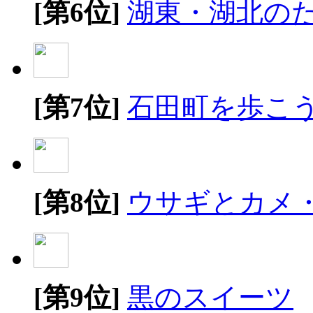
[第6位]
湖東・湖北の
[第7位]
石田町を歩こ
[第8位]
ウサギとカメ
[第9位]
黒のスイーツ