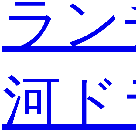
ラン
河ド