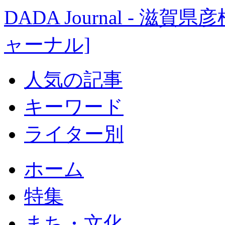
DADA Journal - 
ャーナル]
人気の記事
キーワード
ライター別
ホーム
特集
まち・文化