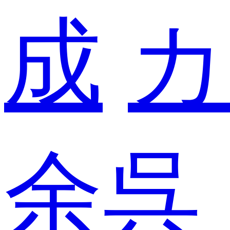
成
カ
余呉