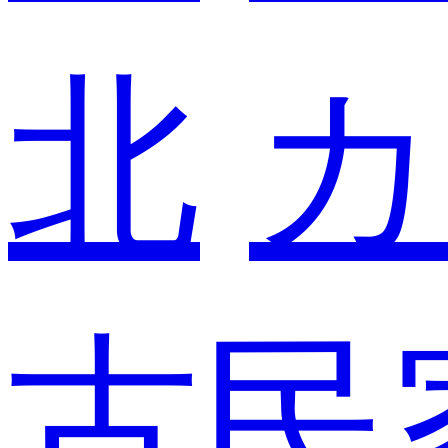
北
カ
古民