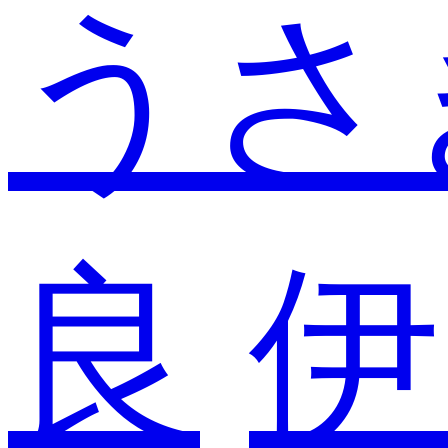
うさ
良
伊