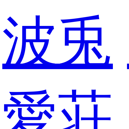
波兎
愛荘