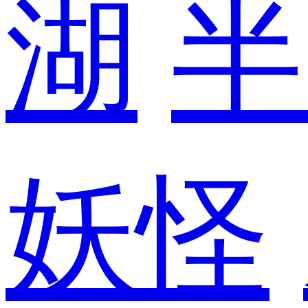
湖
半
妖怪