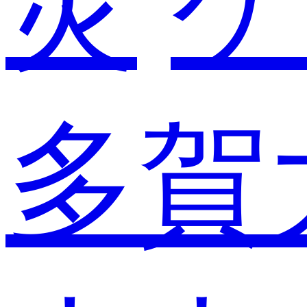
災
ケ
多賀