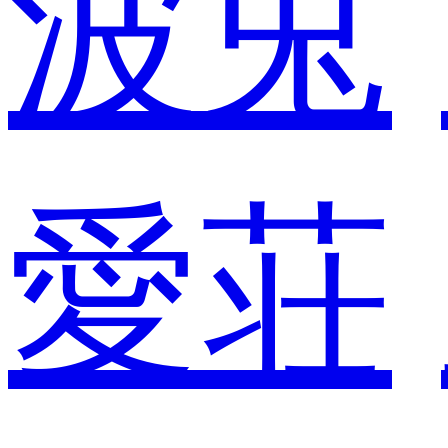
波兎
愛荘