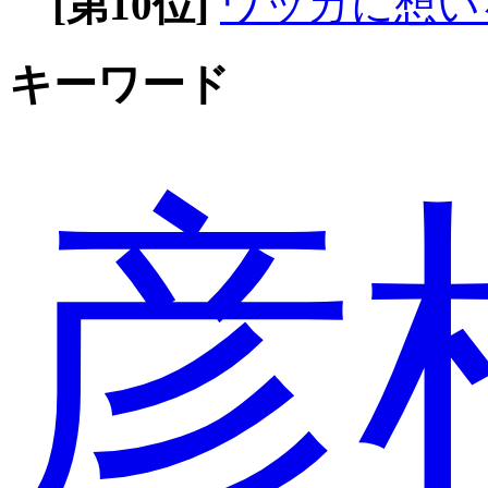
[第10位]
ワッカに想い
キーワード
彦