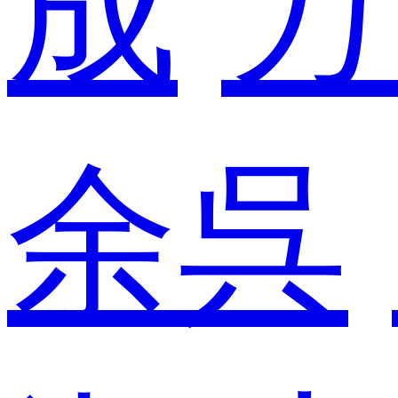
成
カ
余呉