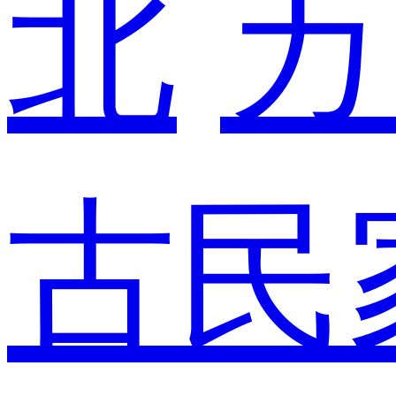
北
カ
古民