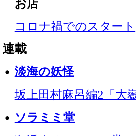
お店
コロナ禍でのスタート
連載
淡海の妖怪
坂上田村麻呂編2「大
ソラミミ堂