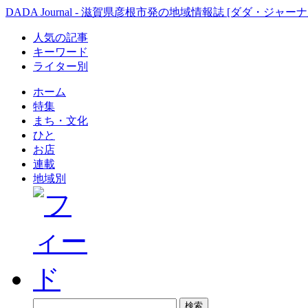
DADA Journal - 滋賀県彦根市発の地域情報誌 [ダダ・ジャーナ
人気の記事
キーワード
ライター別
ホーム
特集
まち・文化
ひと
お店
連載
地域別