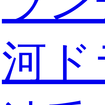
ラン
河ド