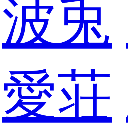
波兎
愛荘