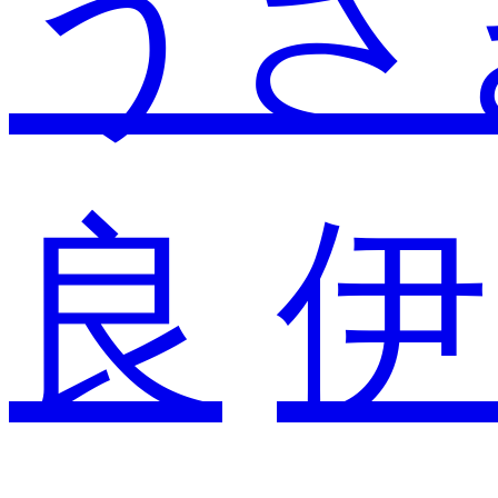
うさ
良
伊