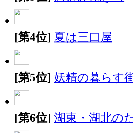
[第4位]
夏は三口屋
[第5位]
妖精の暮らす
[第6位]
湖東・湖北の