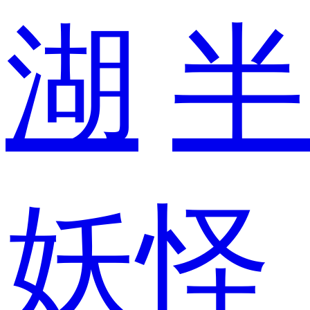
湖
半
妖怪