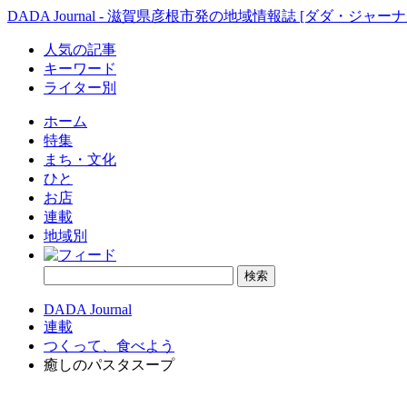
DADA Journal - 滋賀県彦根市発の地域情報誌 [ダダ・ジャーナ
人気の記事
キーワード
ライター別
ホーム
特集
まち・文化
ひと
お店
連載
地域別
DADA Journal
連載
つくって、食べよう
癒しのパスタスープ