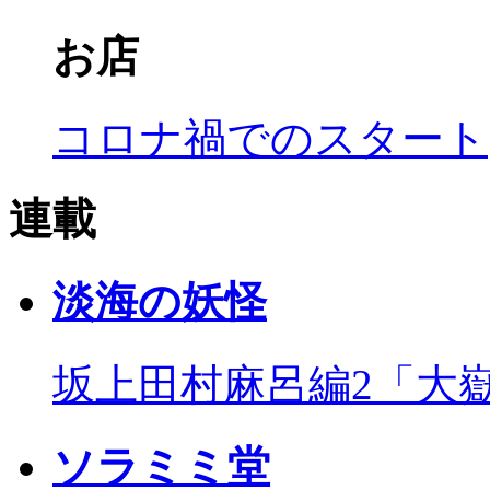
お店
コロナ禍でのスタート
連載
淡海の妖怪
坂上田村麻呂編2「大
ソラミミ堂