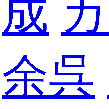
成
カ
余呉