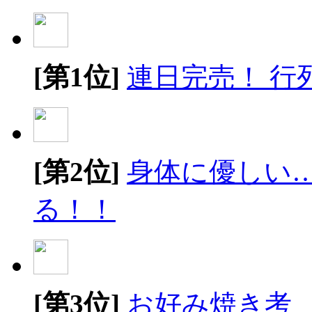
[第1位]
連日完売！ 行
[第2位]
身体に優しい
る！！
[第3位]
お好み焼き考