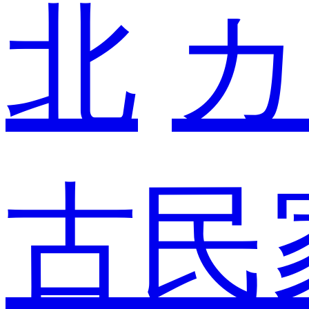
北
カ
古民