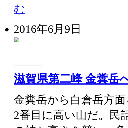
む
2016年6月9日
滋賀県第二峰 金糞岳
金糞岳から白倉岳方面
2番目に高い山だ。民