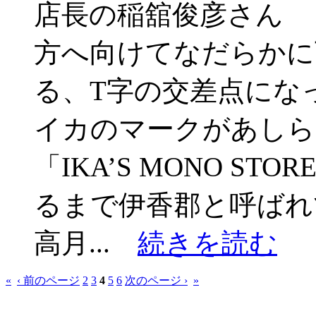
店長の稲舘俊彦さん 
方へ向けてなだらかに
る、T字の交差点にな
イカのマークがあし
「IKA’S MONO ST
るまで伊香郡と呼ばれ
高月...
続きを読む
«
‹ 前のページ
2
3
4
5
6
次のページ ›
»