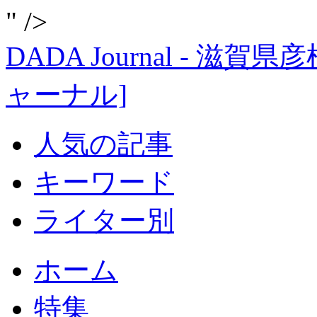
" />
DADA Journal - 
ャーナル]
人気の記事
キーワード
ライター別
ホーム
特集