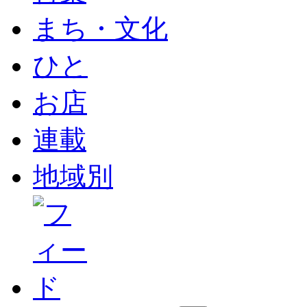
まち・文化
ひと
お店
連載
地域別