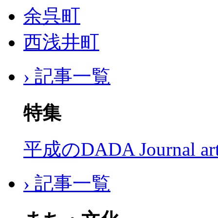
余呉町
西浅井町
› 記事一覧
特集
平成のDADA Journal a
› 記事一覧