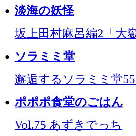
淡海の妖怪
坂上田村麻呂編2「大
ソラミミ堂
邂逅するソラミミ堂5
ポポポ食堂のごはん
Vol.75 あずきでっち