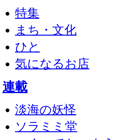
特集
まち・文化
ひと
気になるお店
連載
淡海の妖怪
ソラミミ堂