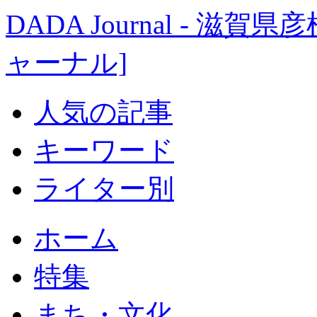
DADA Journal - 
ャーナル]
人気の記事
キーワード
ライター別
ホーム
特集
まち・文化