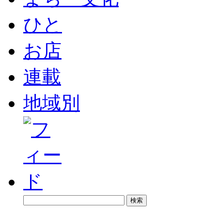
ひと
お店
連載
地域別