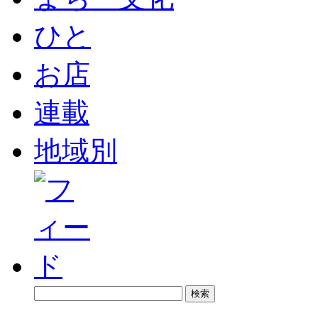
ひと
お店
連載
地域別