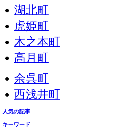
湖北町
虎姫町
木之本町
高月町
余呉町
西浅井町
人気の記事
キーワード