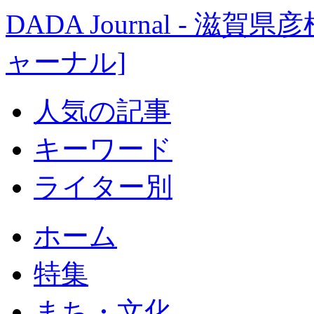
DADA Journal - 
ャーナル]
人気の記事
キーワード
ライター別
ホーム
特集
まち・文化