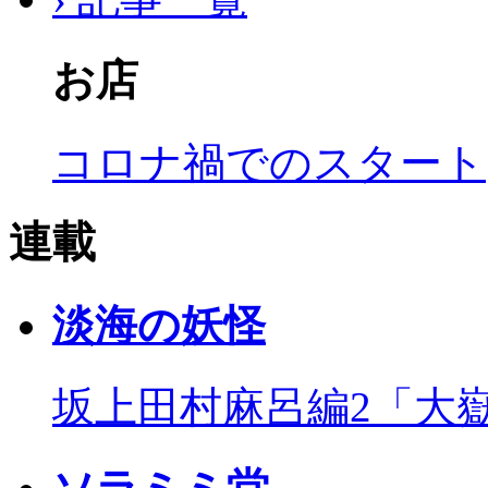
お店
コロナ禍でのスタート
連載
淡海の妖怪
坂上田村麻呂編2「大