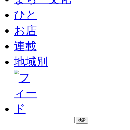
ひと
お店
連載
地域別