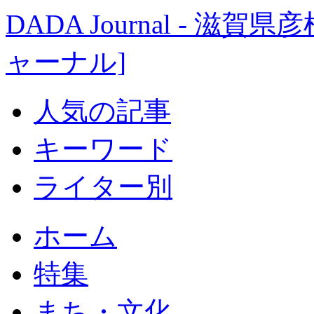
DADA Journal - 
ャーナル]
人気の記事
キーワード
ライター別
ホーム
特集
まち・文化