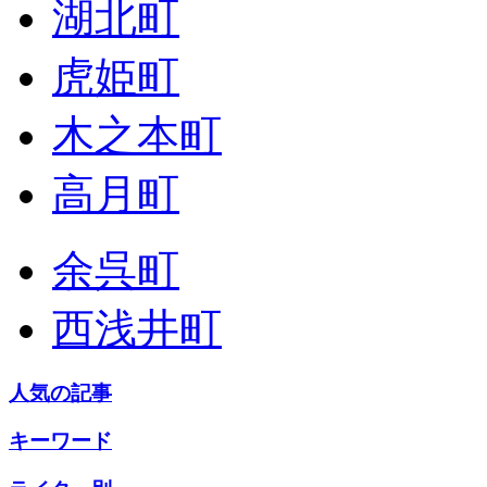
湖北町
虎姫町
木之本町
高月町
余呉町
西浅井町
人気の記事
キーワード