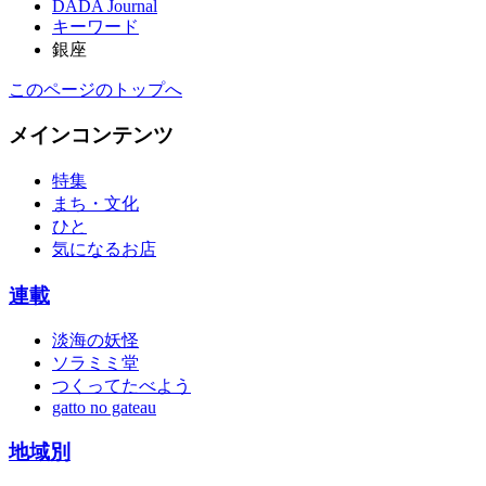
DADA Journal
キーワード
銀座
このページのトップへ
メインコンテンツ
特集
まち・文化
ひと
気になるお店
連載
淡海の妖怪
ソラミミ堂
つくってたべよう
gatto no gateau
地域別