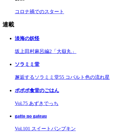
コロナ禍でのスタート
連載
淡海の妖怪
坂上田村麻呂編2「大嶽丸」
ソラミミ堂
邂逅するソラミミ堂55 コバルト色の流れ星
ポポポ食堂のごはん
Vol.75 あずきでっち
gatto no gateau
Vol.101 スイートパンプキン