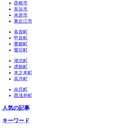
彦根市
長浜市
米原市
東近江市
多賀町
甲良町
豊郷町
愛荘町
湖北町
虎姫町
木之本町
高月町
余呉町
西浅井町
人気の記事
キーワード