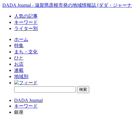
DADA Journal - 滋賀県彦根市発の地域情報誌 [ダダ・ジャーナ
人気の記事
キーワード
ライター別
ホーム
特集
まち・文化
ひと
お店
連載
地域別
DADA Journal
キーワード
銀座