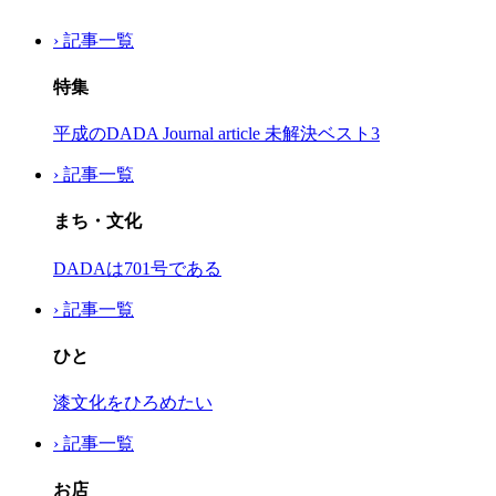
› 記事一覧
特集
平成のDADA Journal article 未解決ベスト3
› 記事一覧
まち・文化
DADAは701号である
› 記事一覧
ひと
漆文化をひろめたい
› 記事一覧
お店