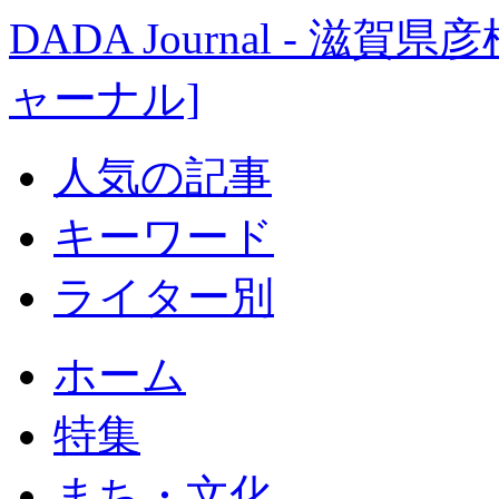
DADA Journal - 
ャーナル]
人気の記事
キーワード
ライター別
ホーム
特集
まち・文化