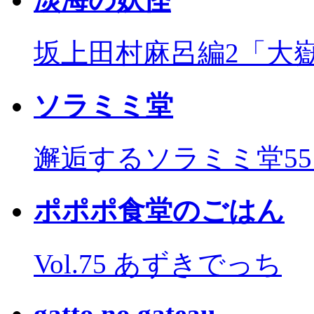
坂上田村麻呂編2「大
ソラミミ堂
邂逅するソラミミ堂5
ポポポ食堂のごはん
Vol.75 あずきでっち
gatto no gateau