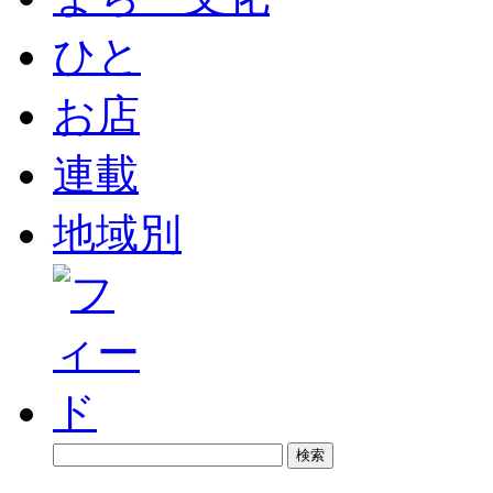
ひと
お店
連載
地域別