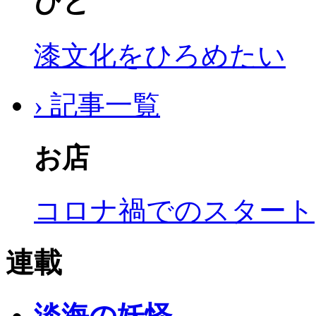
ひと
漆文化をひろめたい
› 記事一覧
お店
コロナ禍でのスタート
連載
淡海の妖怪