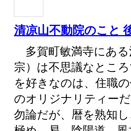
清凉山不動院のこと 
多賀町敏満寺にある
宗）は不思議なところ
を好きなのは、住職の
のオリジナリティーだ
勿論だが、暦を熟知し
極め、易、陰陽道、風