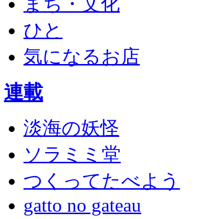
まち・文化
ひと
気になるお店
連載
淡海の妖怪
ソラミミ堂
つくってたべよう
gatto no gateau