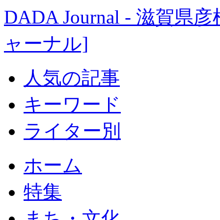
DADA Journal - 
ャーナル]
人気の記事
キーワード
ライター別
ホーム
特集
まち・文化