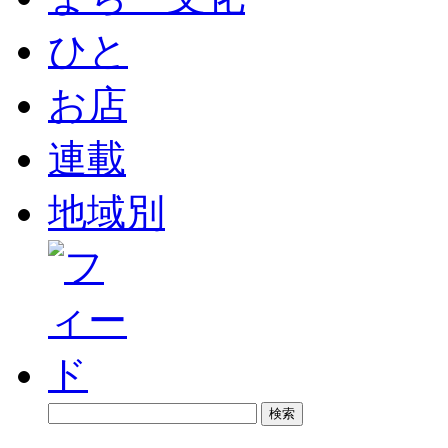
ひと
お店
連載
地域別