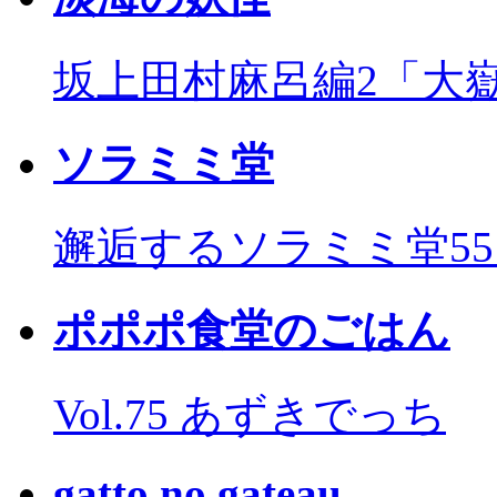
坂上田村麻呂編2「大
ソラミミ堂
邂逅するソラミミ堂5
ポポポ食堂のごはん
Vol.75 あずきでっち
gatto no gateau