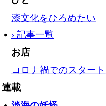
漆文化をひろめたい
› 記事一覧
お店
コロナ禍でのスタート
連載
淡海の妖怪