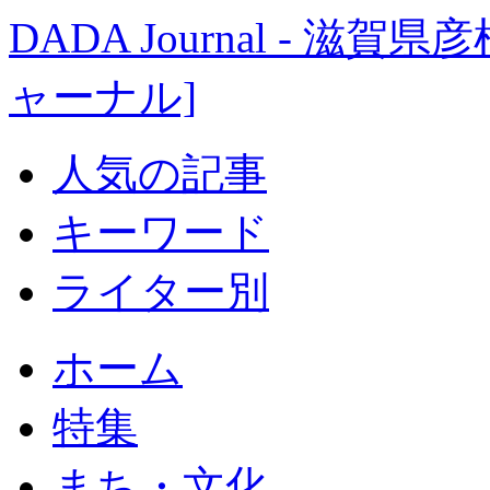
DADA Journal - 
ャーナル]
人気の記事
キーワード
ライター別
ホーム
特集
まち・文化