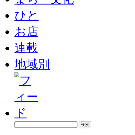
ひと
お店
連載
地域別