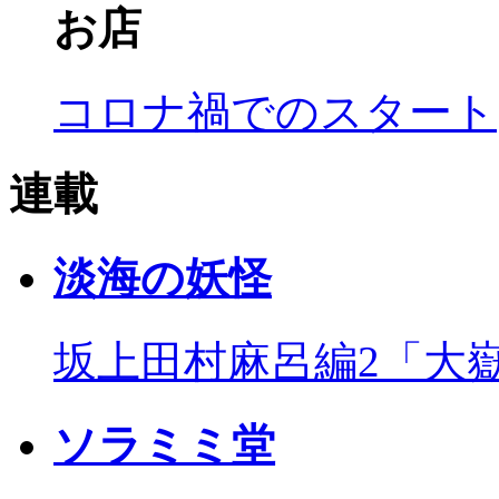
お店
コロナ禍でのスタート
連載
淡海の妖怪
坂上田村麻呂編2「大
ソラミミ堂