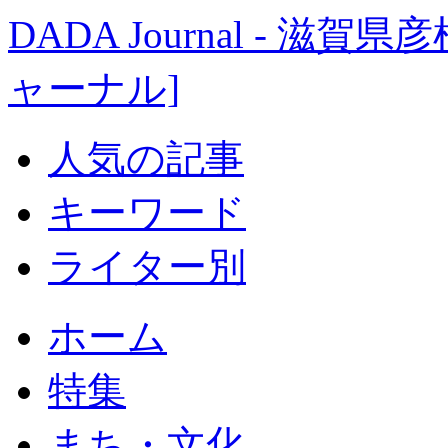
DADA Journal - 
ャーナル]
人気の記事
キーワード
ライター別
ホーム
特集
まち・文化