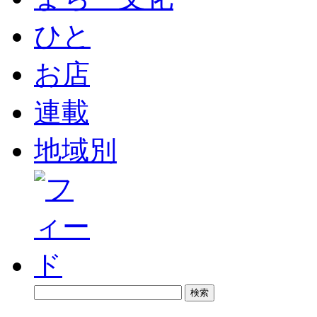
ひと
お店
連載
地域別