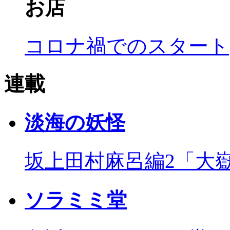
お店
コロナ禍でのスタート
連載
淡海の妖怪
坂上田村麻呂編2「大
ソラミミ堂