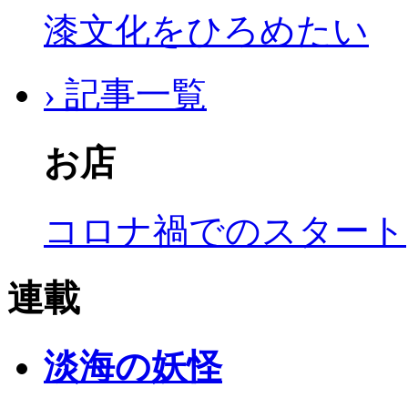
漆文化をひろめたい
› 記事一覧
お店
コロナ禍でのスタート
連載
淡海の妖怪