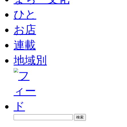
ひと
お店
連載
地域別