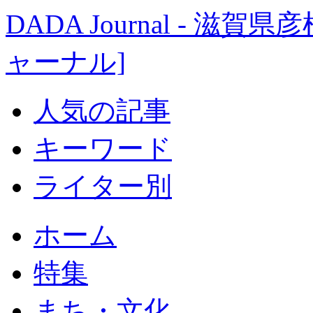
DADA Journal - 
ャーナル]
人気の記事
キーワード
ライター別
ホーム
特集
まち・文化