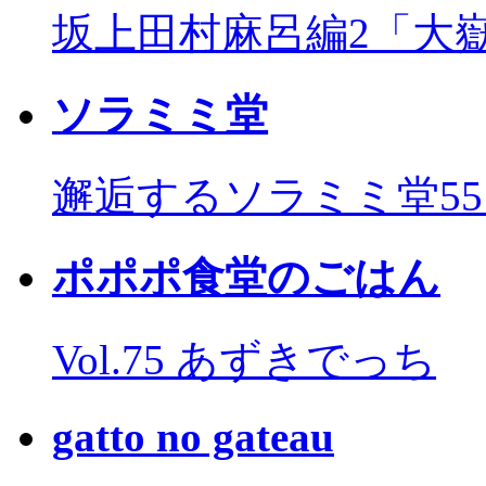
坂上田村麻呂編2「大
ソラミミ堂
邂逅するソラミミ堂5
ポポポ食堂のごはん
Vol.75 あずきでっち
gatto no gateau