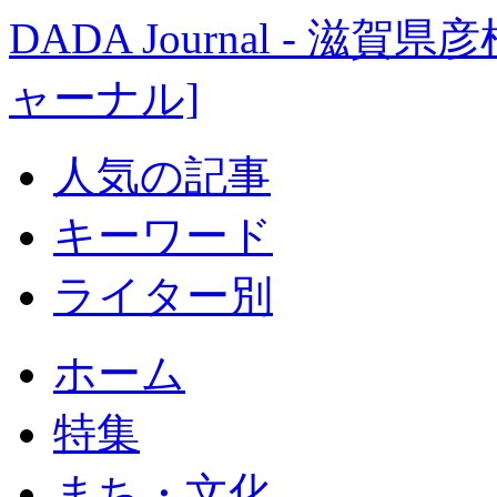
DADA Journal - 
ャーナル]
人気の記事
キーワード
ライター別
ホーム
特集
まち・文化