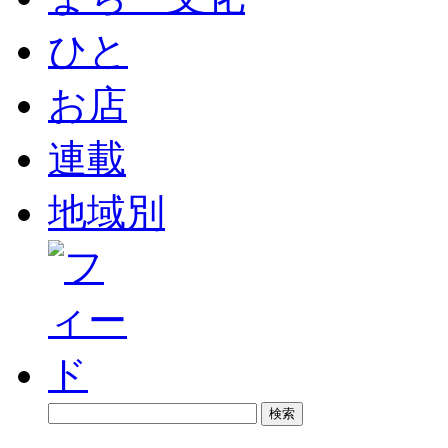
ひと
お店
連載
地域別