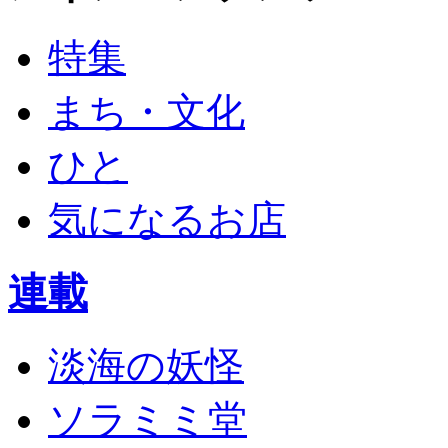
特集
まち・文化
ひと
気になるお店
連載
淡海の妖怪
ソラミミ堂