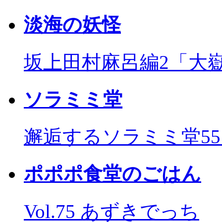
淡海の妖怪
坂上田村麻呂編2「大
ソラミミ堂
邂逅するソラミミ堂5
ポポポ食堂のごはん
Vol.75 あずきでっち