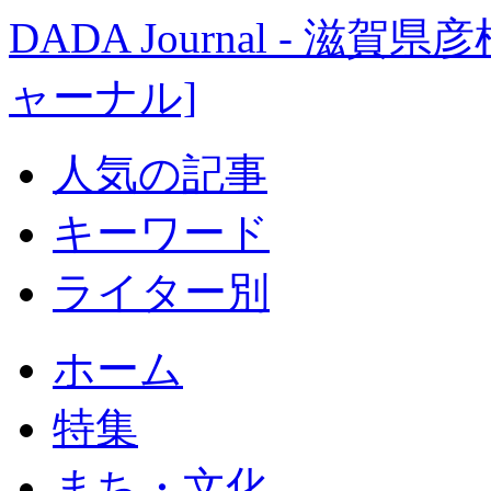
DADA Journal - 
ャーナル]
人気の記事
キーワード
ライター別
ホーム
特集
まち・文化