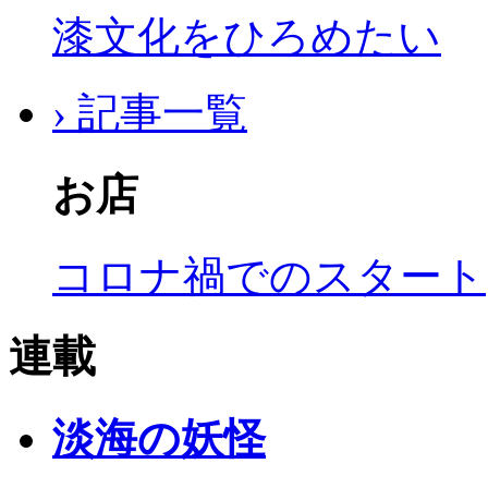
漆文化をひろめたい
› 記事一覧
お店
コロナ禍でのスタート
連載
淡海の妖怪