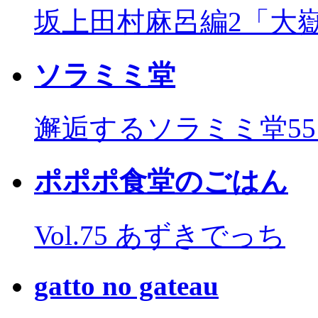
坂上田村麻呂編2「大
ソラミミ堂
邂逅するソラミミ堂5
ポポポ食堂のごはん
Vol.75 あずきでっち
gatto no gateau