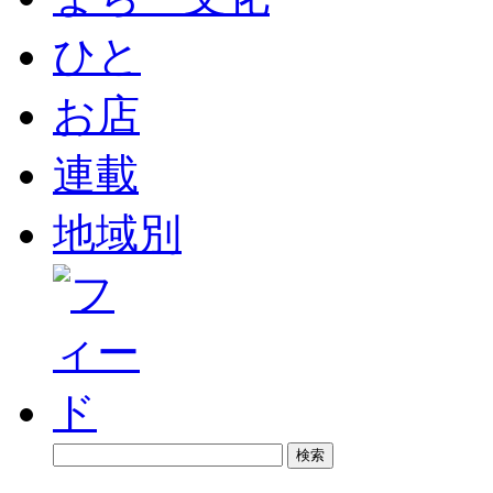
ひと
お店
連載
地域別