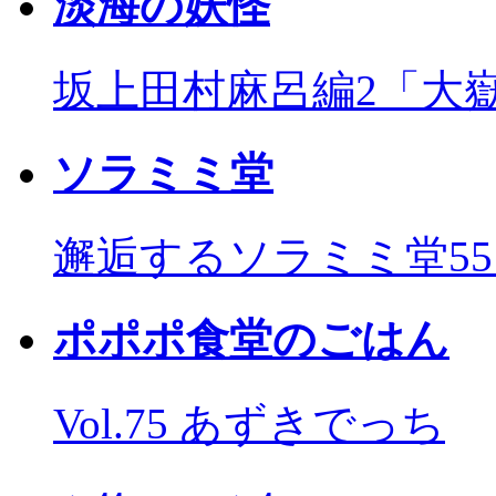
淡海の妖怪
坂上田村麻呂編2「大
ソラミミ堂
邂逅するソラミミ堂5
ポポポ食堂のごはん
Vol.75 あずきでっち