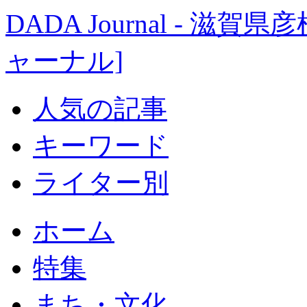
DADA Journal - 
ャーナル]
人気の記事
キーワード
ライター別
ホーム
特集
まち・文化