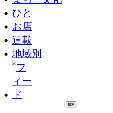
ひと
お店
連載
地域別