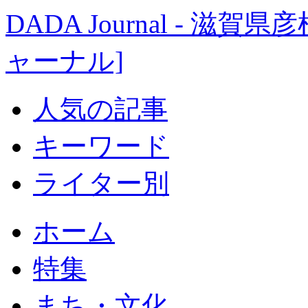
DADA Journal - 
ャーナル]
人気の記事
キーワード
ライター別
ホーム
特集
まち・文化