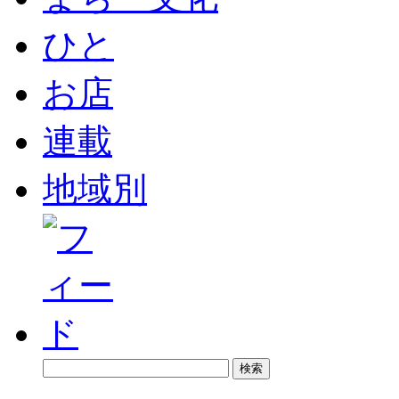
ひと
お店
連載
地域別