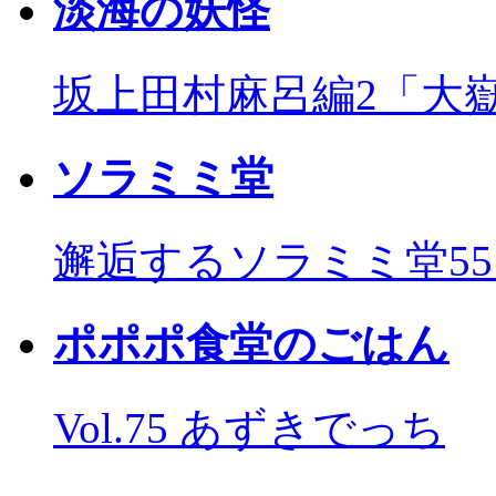
淡海の妖怪
坂上田村麻呂編2「大
ソラミミ堂
邂逅するソラミミ堂5
ポポポ食堂のごはん
Vol.75 あずきでっち