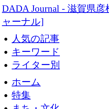
DADA Journal - 
ャーナル]
人気の記事
キーワード
ライター別
ホーム
特集
まち・文化