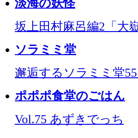
淡海の妖怪
坂上田村麻呂編2「大
ソラミミ堂
邂逅するソラミミ堂5
ポポポ食堂のごはん
Vol.75 あずきでっち