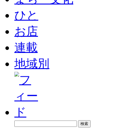
ひと
お店
連載
地域別