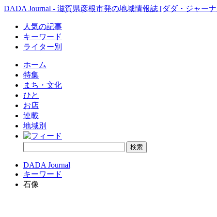
DADA Journal - 滋賀県彦根市発の地域情報誌 [ダダ・ジャーナ
人気の記事
キーワード
ライター別
ホーム
特集
まち・文化
ひと
お店
連載
地域別
DADA Journal
キーワード
石像