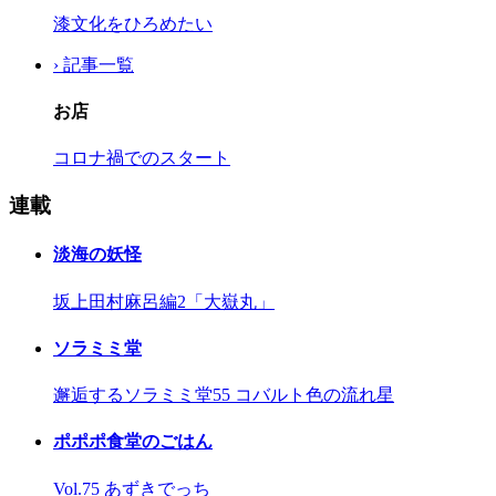
漆文化をひろめたい
› 記事一覧
お店
コロナ禍でのスタート
連載
淡海の妖怪
坂上田村麻呂編2「大嶽丸」
ソラミミ堂
邂逅するソラミミ堂55 コバルト色の流れ星
ポポポ食堂のごはん
Vol.75 あずきでっち