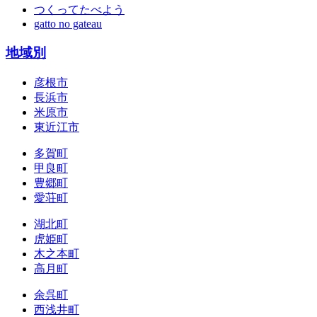
つくってたべよう
gatto no gateau
地域別
彦根市
長浜市
米原市
東近江市
多賀町
甲良町
豊郷町
愛荘町
湖北町
虎姫町
木之本町
高月町
余呉町
西浅井町