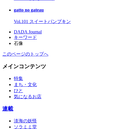
gatto no gateau
Vol.101 スイートパンプキン
DADA Journal
キーワード
石像
このページのトップへ
メインコンテンツ
特集
まち・文化
ひと
気になるお店
連載
淡海の妖怪
ソラミミ堂