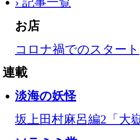
› 記事一覧
お店
コロナ禍でのスタート
連載
淡海の妖怪
坂上田村麻呂編2「大