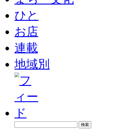
ひと
お店
連載
地域別