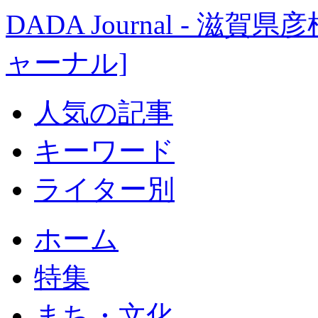
DADA Journal - 
ャーナル]
人気の記事
キーワード
ライター別
ホーム
特集
まち・文化