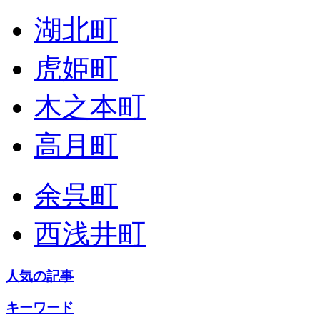
湖北町
虎姫町
木之本町
高月町
余呉町
西浅井町
人気の記事
キーワード