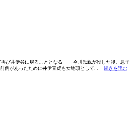
て再び井伊谷に戻ることとなる。 今川氏親が没した後、息子
前例があったために井伊直虎も女地頭として...
続きを読む