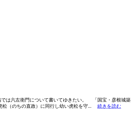
稿では六左衛門について書いてゆきたい。 「国宝・彦根城築
虎松（のちの直政）に同行し幼い虎松を守...
続きを読む