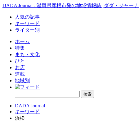
DADA Journal - 滋賀県彦根市発の地域情報誌 [ダダ・ジャーナ
人気の記事
キーワード
ライター別
ホーム
特集
まち・文化
ひと
お店
連載
地域別
DADA Journal
キーワード
浜松