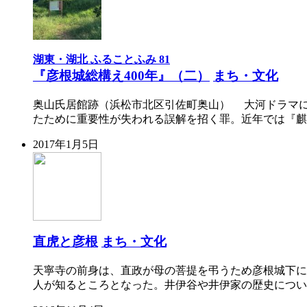
湖東・湖北 ふることふみ 81
『彦根城総構え400年』（二）
まち・文化
奥山氏居館跡（浜松市北区引佐町奥山） 大河ドラマ
たために重要性が失われる誤解を招く罪。近年では『麒麟
2017年1月5日
直虎と彦根
まち・文化
天寧寺の前身は、直政が母の菩提を弔うため彦根城下に
人が知るところとなった。井伊谷や井伊家の歴史につい