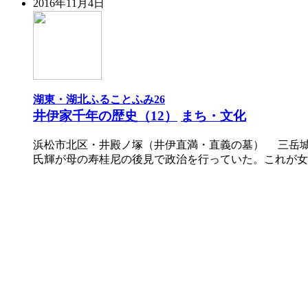
2016年11月4日
湖東・湖北ふることふみ26
井伊家千年の歴史（12）
まち・文化
浜松市北区・井殿ノ塚（井伊直満・直義の墓） 三岳
氏輝が母の寿桂尼の後見で政治を行っていた。これが女