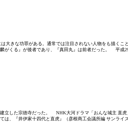
には大きな功罪がある。通常では注目されない人物をも描くこ
がくる』が後者であり、『真田丸』は前者だった。 平成29年
建立した宗徳寺だった。 NHK大河ドラマ「おんな城主 直
ては、『井伊家十四代と直虎』（彦根商工会議所編 サンライズ