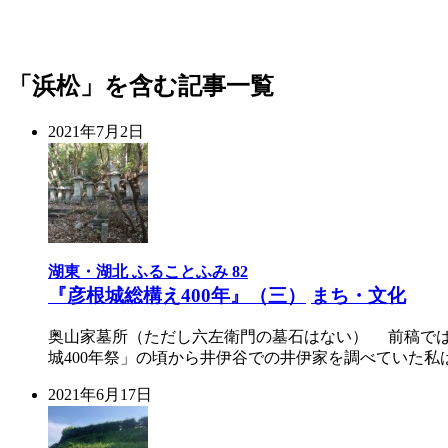
「浜松」を含む記事一覧
2021年7月2日
湖東・湖北 ふることふみ 82
『彦根城総構え400年』（三）
まち・文化
奥山家墓所（ただし六左衛門の墓石はない） 前稿で
城400年祭」の頃から井伊谷での井伊家を調べていた
2021年6月17日