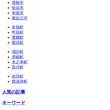
彦根市
長浜市
米原市
東近江市
多賀町
甲良町
豊郷町
愛荘町
湖北町
虎姫町
木之本町
高月町
余呉町
西浅井町
人気の記事
キーワード