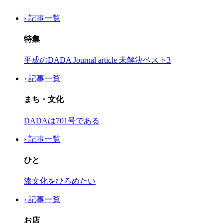
› 記事一覧
特集
平成のDADA Journal article 未解決ベスト3
› 記事一覧
まち・文化
DADAは701号である
› 記事一覧
ひと
漆文化をひろめたい
› 記事一覧
お店