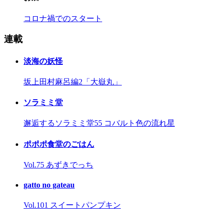
コロナ禍でのスタート
連載
淡海の妖怪
坂上田村麻呂編2「大嶽丸」
ソラミミ堂
邂逅するソラミミ堂55 コバルト色の流れ星
ポポポ食堂のごはん
Vol.75 あずきでっち
gatto no gateau
Vol.101 スイートパンプキン