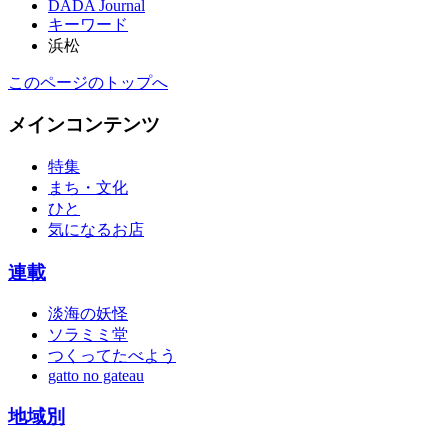
DADA Journal
キーワード
浜松
このページのトップへ
メインコンテンツ
特集
まち・文化
ひと
気になるお店
連載
淡海の妖怪
ソラミミ堂
つくってたべよう
gatto no gateau
地域別