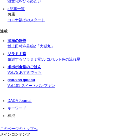
漆文化をひろめたい
› 記事一覧
お店
コロナ禍でのスタート
連載
淡海の妖怪
坂上田村麻呂編2「大嶽丸」
ソラミミ堂
邂逅するソラミミ堂55 コバルト色の流れ星
ポポポ食堂のごはん
Vol.75 あずきでっち
gatto no gateau
Vol.101 スイートパンプキン
DADA Journal
キーワード
柿渋
このページのトップへ
メインコンテンツ