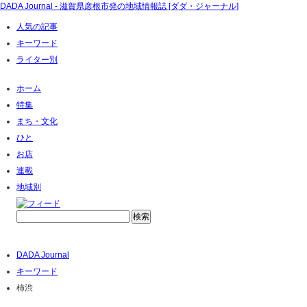
DADA Journal - 滋賀県彦根市発の地域情報誌 [ダダ・ジャーナル]
人気の記事
キーワード
ライター別
ホーム
特集
まち・文化
ひと
お店
連載
地域別
DADA Journal
キーワード
柿渋