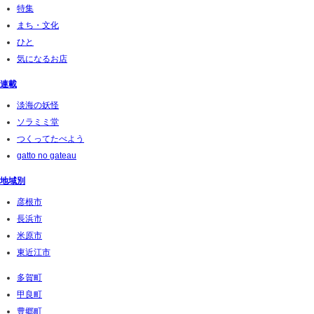
特集
まち・文化
ひと
気になるお店
連載
淡海の妖怪
ソラミミ堂
つくってたべよう
gatto no gateau
地域別
彦根市
長浜市
米原市
東近江市
多賀町
甲良町
豊郷町