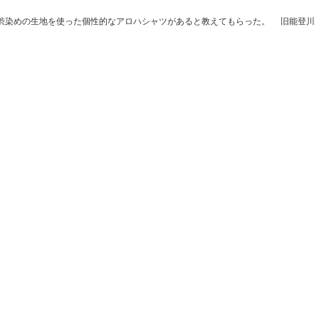
渋染めの生地を使った個性的なアロハシャツがあると教えてもらった。 旧能登川