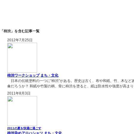
「柿渋」を含む記事一覧
2012年7月25日
柿渋ワークショップ
まち・文化
日本の伝統塗料の一つに“柿渋”がある。歴史は古く、布や和紙、竹、木など
傘だろうか？ 和紙や竹製の柄、骨に柿渋を塗ると、紙は防水性や強度が高まり
2011年8月3日
2011の夏を快適に過ごす
柿渋染めアロハシャツ
まち・文化