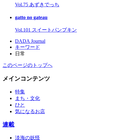
Vol.75 あずきでっち
gatto no gateau
Vol.101 スイートパンプキン
DADA Journal
キーワード
日常
このページのトップへ
メインコンテンツ
特集
まち・文化
ひと
気になるお店
連載
淡海の妖怪