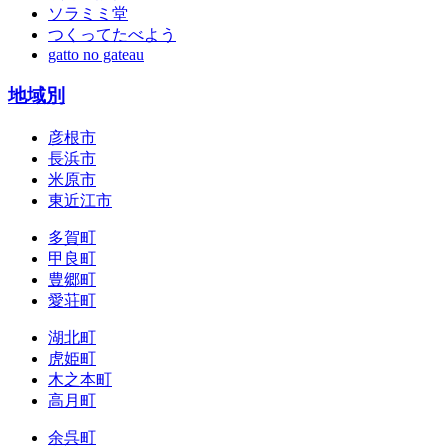
ソラミミ堂
つくってたべよう
gatto no gateau
地域別
彦根市
長浜市
米原市
東近江市
多賀町
甲良町
豊郷町
愛荘町
湖北町
虎姫町
木之本町
高月町
余呉町