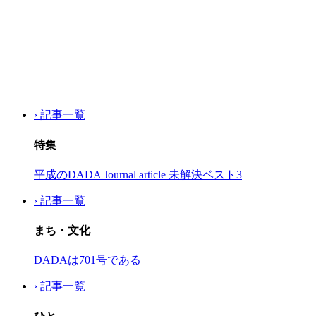
› 記事一覧
特集
平成のDADA Journal article 未解決ベスト3
› 記事一覧
まち・文化
DADAは701号である
› 記事一覧