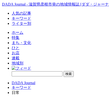
DADA Journal - 滋賀県彦根市発の地域情報誌 [ダダ・ジャーナ
人気の記事
キーワード
ライター別
ホーム
特集
まち・文化
ひと
お店
連載
地域別
DADA Journal
キーワード
日常