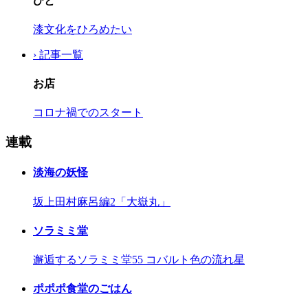
ひと
漆文化をひろめたい
› 記事一覧
お店
コロナ禍でのスタート
連載
淡海の妖怪
坂上田村麻呂編2「大嶽丸」
ソラミミ堂
邂逅するソラミミ堂55 コバルト色の流れ星
ポポポ食堂のごはん