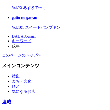
Vol.75 あずきでっち
gatto no gateau
Vol.101 スイートパンプキン
DADA Journal
キーワード
戌年
このページのトップへ
メインコンテンツ
特集
まち・文化
ひと
気になるお店
連載