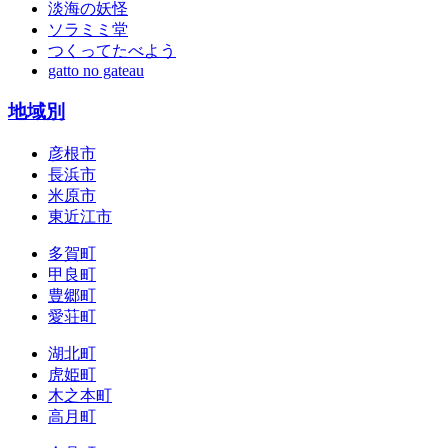
淡海の妖怪
ソラミミ堂
つくってたべよう
gatto no gateau
地域別
彦根市
長浜市
米原市
東近江市
多賀町
甲良町
豊郷町
愛荘町
湖北町
虎姫町
木之本町
高月町