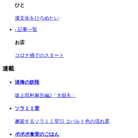
ひと
漆文化をひろめたい
› 記事一覧
お店
コロナ禍でのスタート
連載
淡海の妖怪
坂上田村麻呂編2「大嶽丸」
ソラミミ堂
邂逅するソラミミ堂55 コバルト色の流れ星
ポポポ食堂のごはん