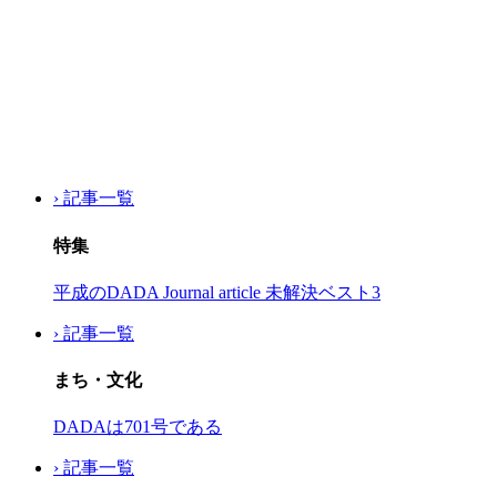
› 記事一覧
特集
平成のDADA Journal article 未解決ベスト3
› 記事一覧
まち・文化
DADAは701号である
› 記事一覧