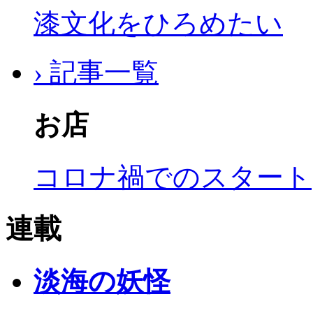
漆文化をひろめたい
› 記事一覧
お店
コロナ禍でのスタート
連載
淡海の妖怪