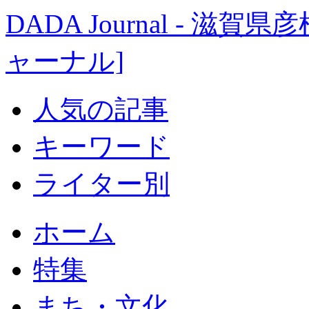
DADA Journal - 
ャーナル]
人気の記事
キーワード
ライター別
ホーム
特集
まち・文化