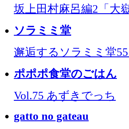
坂上田村麻呂編2「大
ソラミミ堂
邂逅するソラミミ堂5
ポポポ食堂のごはん
Vol.75 あずきでっち
gatto no gateau