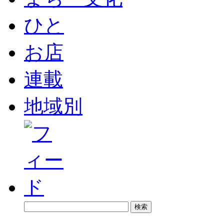
ひと
お店
連載
地域別