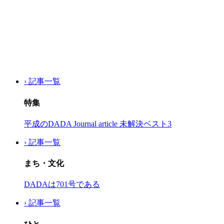
› 記事一覧
特集
平成のDADA Journal article 未解決ベスト3
› 記事一覧
まち・文化
DADAは701号である
› 記事一覧