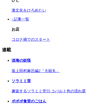
ひと
漆文化をひろめたい
› 記事一覧
お店
コロナ禍でのスタート
連載
淡海の妖怪
坂上田村麻呂編2「大嶽丸」
ソラミミ堂
邂逅するソラミミ堂55 コバルト色の流れ星
ポポポ食堂のごはん