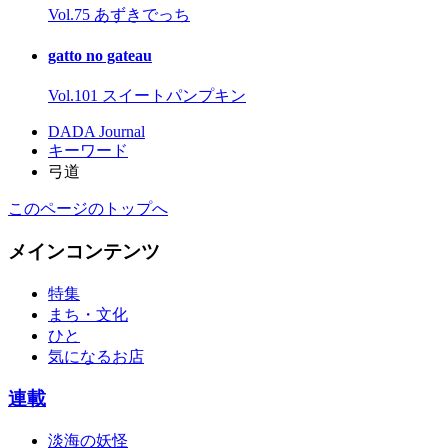
Vol.75 あずきでっち
gatto no gateau
Vol.101 スイートパンプキン
DADA Journal
キーワード
弓道
このページのトップへ
メインコンテンツ
特集
まち・文化
ひと
気になるお店
連載
淡海の妖怪