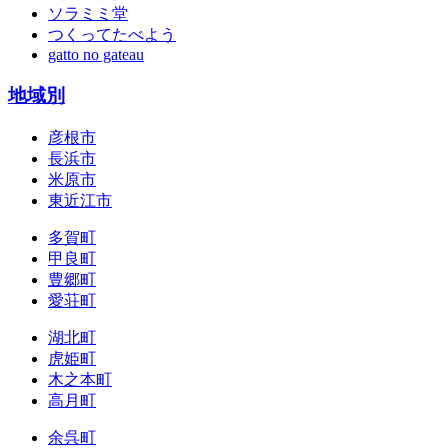
ソラミミ堂
つくってたべよう
gatto no gateau
地域別
彦根市
長浜市
米原市
東近江市
多賀町
甲良町
豊郷町
愛荘町
湖北町
虎姫町
木之本町
高月町
余呉町