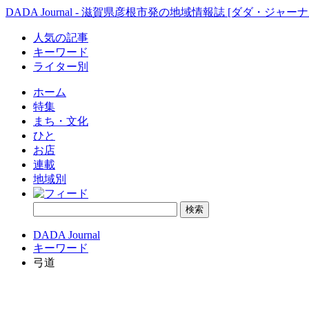
DADA Journal - 滋賀県彦根市発の地域情報誌 [ダダ・ジャーナ
人気の記事
キーワード
ライター別
ホーム
特集
まち・文化
ひと
お店
連載
地域別
DADA Journal
キーワード
弓道