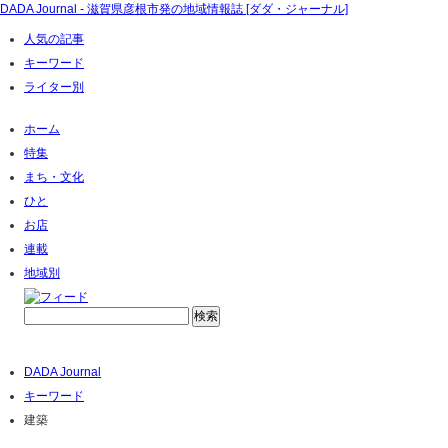
DADA Journal - 滋賀県彦根市発の地域情報誌 [ダダ・ジャーナル]
人気の記事
キーワード
ライター別
ホーム
特集
まち・文化
ひと
お店
連載
地域別
DADA Journal
キーワード
建築