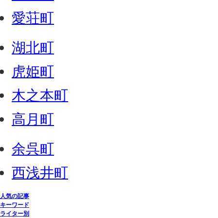
愛荘町
湖北町
虎姫町
木之本町
高月町
余呉町
西浅井町
人気の記事
キーワード
ライター別