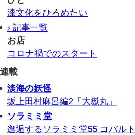
漆文化をひろめたい
› 記事一覧
お店
コロナ禍でのスタート
連載
淡海の妖怪
坂上田村麻呂編2「大嶽丸」
ソラミミ堂
邂逅するソラミミ堂55 コバル