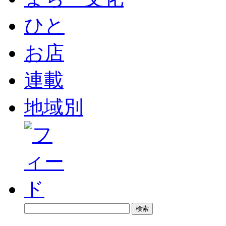
ひと
お店
連載
地域別