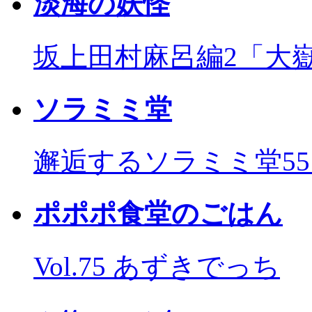
淡海の妖怪
坂上田村麻呂編2「大
ソラミミ堂
邂逅するソラミミ堂5
ポポポ食堂のごはん
Vol.75 あずきでっち