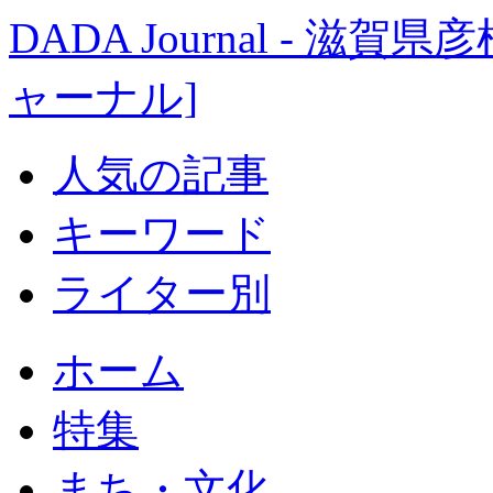
DADA Journal - 
ャーナル]
人気の記事
キーワード
ライター別
ホーム
特集
まち・文化