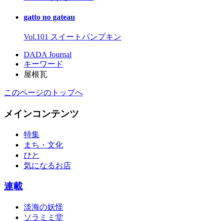
gatto no gateau
Vol.101 スイートパンプキン
DADA Journal
キーワード
屋根瓦
このページのトップへ
メインコンテンツ
特集
まち・文化
ひと
気になるお店
連載
淡海の妖怪
ソラミミ堂