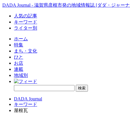
DADA Journal - 滋賀県彦根市発の地域情報誌 [ダダ・ジャーナ
人気の記事
キーワード
ライター別
ホーム
特集
まち・文化
ひと
お店
連載
地域別
DADA Journal
キーワード
屋根瓦