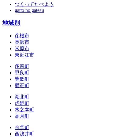
つくってたべよう
gatto no gateau
地域別
彦根市
長浜市
米原市
東近江市
多賀町
甲良町
豊郷町
愛荘町
湖北町
虎姫町
木之本町
高月町
余呉町
西浅井町