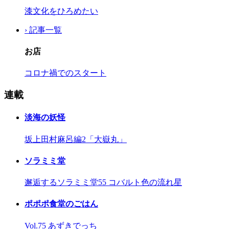
漆文化をひろめたい
› 記事一覧
お店
コロナ禍でのスタート
連載
淡海の妖怪
坂上田村麻呂編2「大嶽丸」
ソラミミ堂
邂逅するソラミミ堂55 コバルト色の流れ星
ポポポ食堂のごはん
Vol.75 あずきでっち