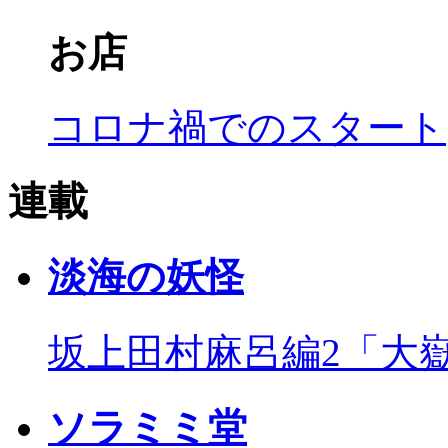
お店
コロナ禍でのスタート
連載
淡海の妖怪
坂上田村麻呂編2「大
ソラミミ堂