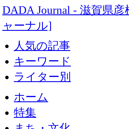
DADA Journal - 
ャーナル]
人気の記事
キーワード
ライター別
ホーム
特集
まち・文化