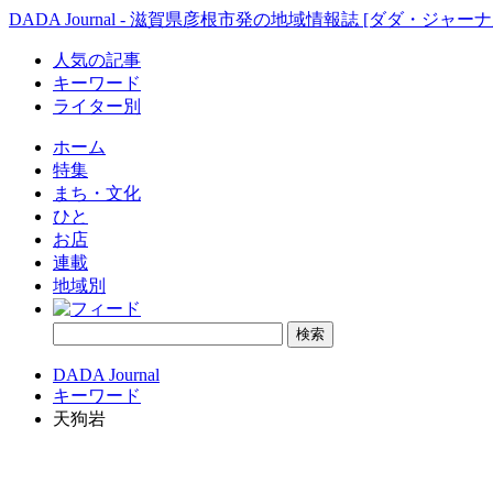
DADA Journal - 滋賀県彦根市発の地域情報誌 [ダダ・ジャーナ
人気の記事
キーワード
ライター別
ホーム
特集
まち・文化
ひと
お店
連載
地域別
DADA Journal
キーワード
天狗岩