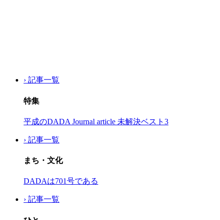
› 記事一覧
特集
平成のDADA Journal article 未解決ベスト3
› 記事一覧
まち・文化
DADAは701号である
› 記事一覧