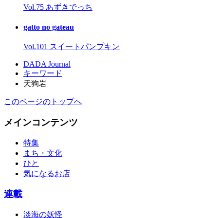
Vol.75 あずきでっち
gatto no gateau
Vol.101 スイートパンプキン
DADA Journal
キーワード
天狗岩
このページのトップへ
メインコンテンツ
特集
まち・文化
ひと
気になるお店
連載
淡海の妖怪