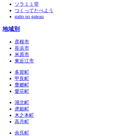
ソラミミ堂
つくってたべよう
gatto no gateau
地域別
彦根市
長浜市
米原市
東近江市
多賀町
甲良町
豊郷町
愛荘町
湖北町
虎姫町
木之本町
高月町
余呉町