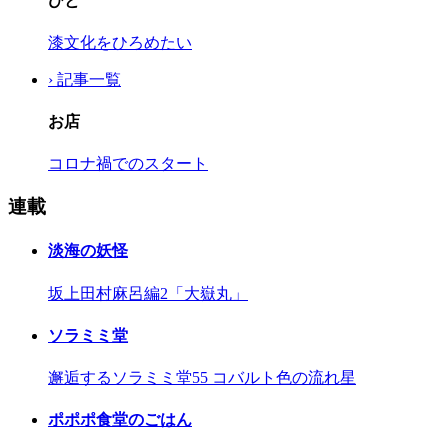
ひと
漆文化をひろめたい
› 記事一覧
お店
コロナ禍でのスタート
連載
淡海の妖怪
坂上田村麻呂編2「大嶽丸」
ソラミミ堂
邂逅するソラミミ堂55 コバルト色の流れ星
ポポポ食堂のごはん