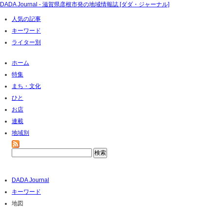
DADA Journal - 滋賀県彦根市発の地域情報誌 [ダダ・ジャーナル]
人気の記事
キーワード
ライター別
ホーム
特集
まち・文化
ひと
お店
連載
地域別
DADA Journal
キーワード
地図