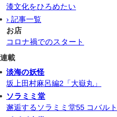
漆文化をひろめたい
› 記事一覧
お店
コロナ禍でのスタート
連載
淡海の妖怪
坂上田村麻呂編2「大嶽丸」
ソラミミ堂
邂逅するソラミミ堂55 コバル