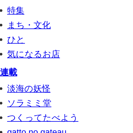
特集
まち・文化
ひと
気になるお店
連載
淡海の妖怪
ソラミミ堂
つくってたべよう
gatto no gateau