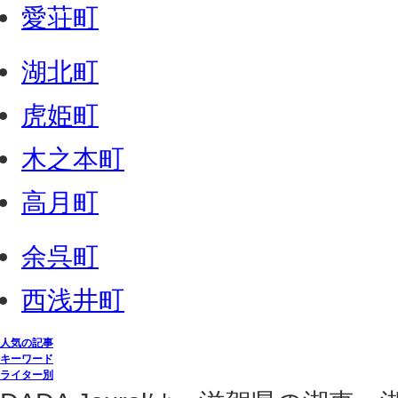
愛荘町
湖北町
虎姫町
木之本町
高月町
余呉町
西浅井町
人気の記事
キーワード
ライター別