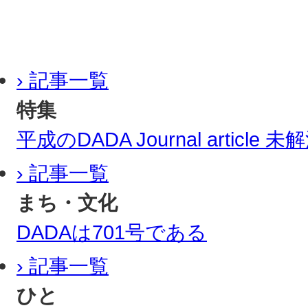
› 記事一覧
特集
平成のDADA Journal article
› 記事一覧
まち・文化
DADAは701号である
› 記事一覧
ひと